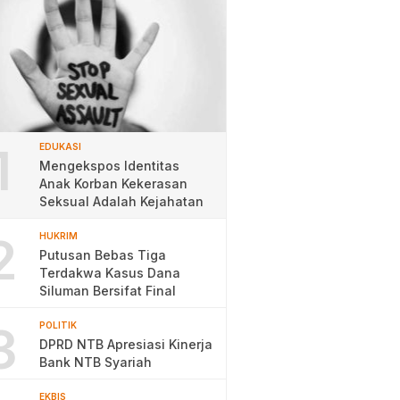
1
EDUKASI
Mengekspos Identitas
Anak Korban Kekerasan
Seksual Adalah Kejahatan
2
HUKRIM
Putusan Bebas Tiga
Terdakwa Kasus Dana
Siluman Bersifat Final
3
POLITIK
DPRD NTB Apresiasi Kinerja
Bank NTB Syariah
EKBIS