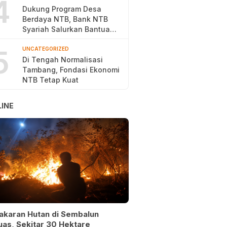
4
Dukung Program Desa
Berdaya NTB, Bank NTB
Syariah Salurkan Bantuan
Budidaya Ayam Petelur
5
UNCATEGORIZED
Di Tengah Normalisasi
Tambang, Fondasi Ekonomi
NTB Tetap Kuat
INE
akaran Hutan di Sembalun
as, Sekitar 30 Hektare