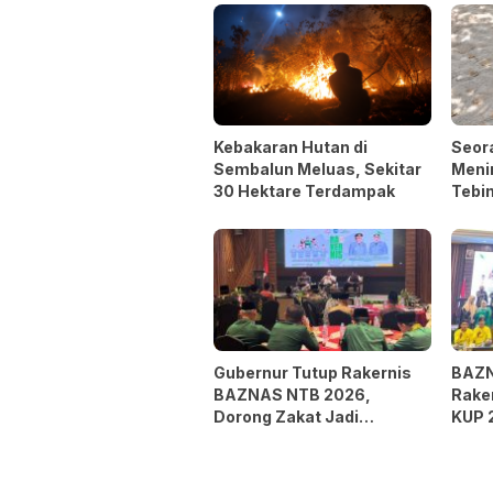
Kebakaran Hutan di
Seor
Sembalun Meluas, Sekitar
Menin
30 Hektare Terdampak
Tebin
Selfi
Gubernur Tutup Rakernis
BAZN
BAZNAS NTB 2026,
Rake
Dorong Zakat Jadi
KUP 
Kekuatan Pengentasan
Berd
Kemiskinan