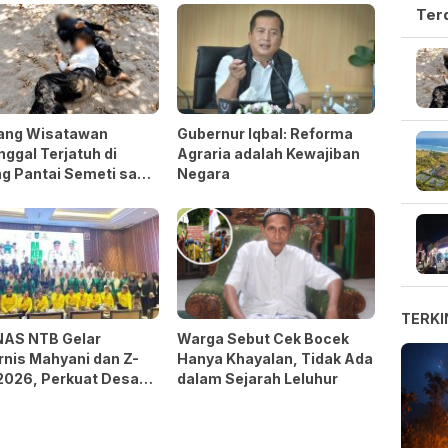
Ter
ang Wisatawan
Gubernur Iqbal: Reforma
ggal Terjatuh di
Agraria adalah Kewajiban
g Pantai Semeti saat
Negara
e
TERKI
AS NTB Gelar
Warga Sebut Cek Bocek
rnis Mahyani dan Z-
Hanya Khayalan, Tidak Ada
2026, Perkuat Desa
dalam Sejarah Leluhur
aya