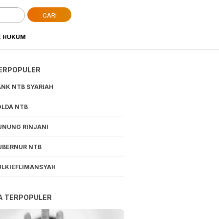
CARI
K HUKUM
ERPOPULER
ANK NTB SYARIAH
OLDA NTB
UNUNG RINJANI
UBERNUR NTB
ULKIEFLIMANSYAH
A TERPOPULER