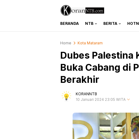
BERANDA
NTB
BERITA
HOTN
koranntb.com
Home
Kota Mataram
Dubes Palestina 
Buka Cabang di P
Berakhir
KORANNTB
10 Januari 2024 23:05 WITA