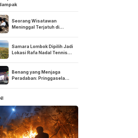
dampak
Seorang Wisatawan
Meninggal Terjatuh di
Tebing Pantai Semeti saat
Selfie
Samara Lombok Dipilih Jadi
Lokasi Rafa Nadal Tennis
Center Pertama di Asia
Tenggara
Benang yang Menjaga
Peradaban: Pringgasela
Menenun Masa Depan NTB
NI