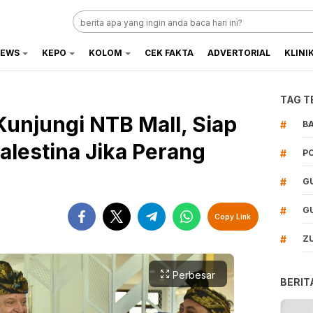
EWS
KEPO
KOLOM
CEK FAKTA
ADVERTORIAL
KLINI
TAG T
Kunjungi NTB Mall, Siap
#
B
alestina Jika Perang
#
P
#
G
#
G
Copy Link
#
Z
Perbesar
BERIT