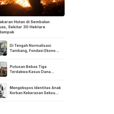
akaran Hutan di Sembalun
as, Sekitar 30 Hektare
dampak
Di Tengah Normalisasi
Tambang, Fondasi Ekonomi
NTB Tetap Kuat
Putusan Bebas Tiga
Terdakwa Kasus Dana
Siluman Bersifat Final
Mengekspos Identitas Anak
Korban Kekerasan Seksual
Adalah Kejahatan