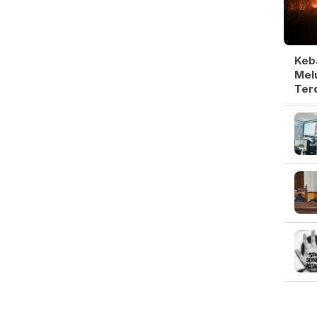
Keb
Melu
Ter