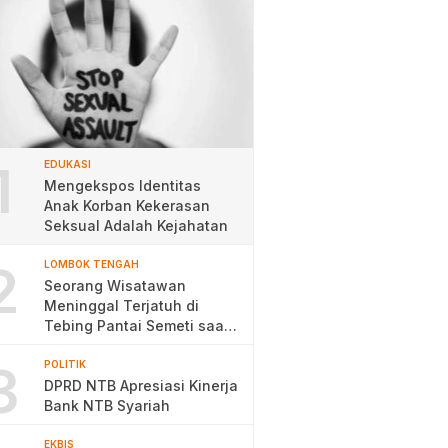
1
EDUKASI
Mengekspos Identitas
Anak Korban Kekerasan
Seksual Adalah Kejahatan
2
LOMBOK TENGAH
Seorang Wisatawan
Meninggal Terjatuh di
Tebing Pantai Semeti saat
Selfie
3
POLITIK
DPRD NTB Apresiasi Kinerja
Bank NTB Syariah
EKBIS