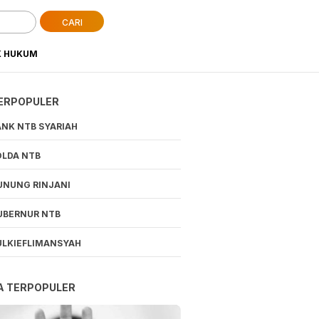
CARI
K HUKUM
ERPOPULER
ANK NTB SYARIAH
OLDA NTB
UNUNG RINJANI
UBERNUR NTB
ULKIEFLIMANSYAH
A TERPOPULER