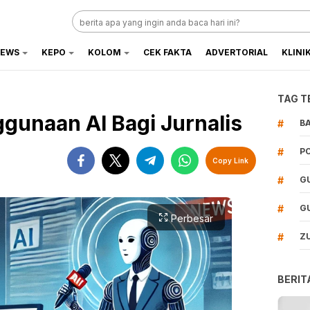
EWS
KEPO
KOLOM
CEK FAKTA
ADVERTORIAL
KLINI
TAG T
gunaan AI Bagi Jurnalis
#
B
#
P
Copy Link
#
G
#
G
Perbesar
#
Z
BERIT