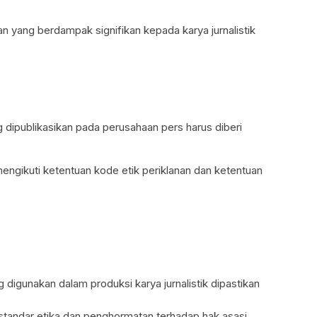
 yang berdampak signifikan kepada karya jurnalistik
g dipublikasikan pada perusahaan pers harus diberi
 mengikuti ketentuan kode etik periklanan dan ketentuan
 digunakan dalam produksi karya jurnalistik dipastikan
standar etika dan penghormatan terhadap hak asasi