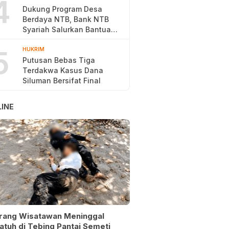
4
Dukung Program Desa
Berdaya NTB, Bank NTB
Syariah Salurkan Bantuan
Budidaya Ayam Petelur
5
HUKRIM
Putusan Bebas Tiga
Terdakwa Kasus Dana
Siluman Bersifat Final
INE
rang Wisatawan Meninggal
atuh di Tebing Pantai Semeti