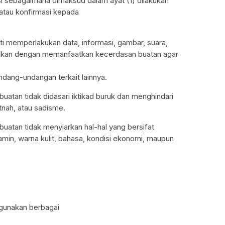
si sebagaimana dimaksud dalam ayat (1) dilakukan
atau konfirmasi kepada
ti memperlakukan data, informasi, gambar, suara,
silkan dengan memanfaatkan kecerdasan buatan agar
ndang-undangan terkait lainnya.
 buatan tidak didasari iktikad buruk dan menghindari
tnah, atau sadisme.
 buatan tidak menyiarkan hal-hal yang bersifat
lamin, warna kulit, bahasa, kondisi ekonomi, maupun
gunakan berbagai