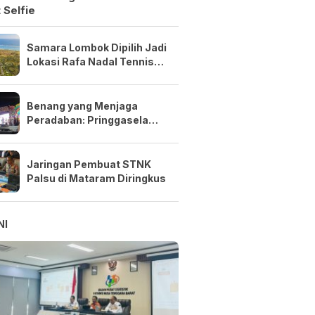
 Selfie
Samara Lombok Dipilih Jadi
Lokasi Rafa Nadal Tennis
Center Pertama di Asia
Tenggara
Benang yang Menjaga
Peradaban: Pringgasela
Menenun Masa Depan NTB
Jaringan Pembuat STNK
Palsu di Mataram Diringkus
NI