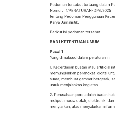
Pedoman tersebut tertuang dalam P
Nomor: 1/PERATURAN-DP/I/2025
tentang Pedoman Penggunaan Kecer
Karya Jurnalistik.
Berikut isi pedoman tersebut:
BAB I KETENTUAN UMUM
Pasal 1
Yang dimaksud dalam peraturan ini:
1. Kecerdasan buatan atau artificial i
memungkinkan perangkat digital u
suara, membuat gambar bergerak, se
untuk menjalankan kegiatan.
2. Perusahaan pers adalah badan hu
meliputi media cetak, elektronik, d
menyiarkan, atau menyalurkan inform