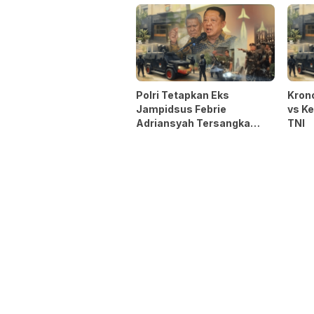
Polri Tetapkan Eks
Krono
Jampidsus Febrie
vs K
Adriansyah Tersangka
TNI
Kasus Korupsi Batu Bara