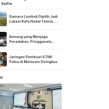
 Selfie
Samara Lombok Dipilih Jadi
Lokasi Rafa Nadal Tennis
Center Pertama di Asia
Tenggara
Benang yang Menjaga
Peradaban: Pringgasela
Menenun Masa Depan NTB
Jaringan Pembuat STNK
Palsu di Mataram Diringkus
NI