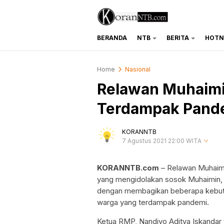
BERANDA
NTB
BERITA
HOTN
koranntb.com
Home
Nasional
Relawan Muhaimi
Terdampak Pande
KORANNTB
7 Agustus 2021 22:00 WITA
KORANNTB.com
– Relawan Muhaimi
yang mengidolakan sosok Muhaimin, a
dengan membagikan beberapa kebutu
warga yang terdampak pandemi.
Ketua RMP, Nandiyo Aditya Iskandar 