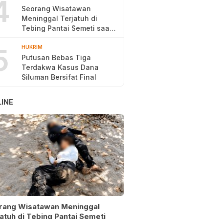
4
Seorang Wisatawan
Meninggal Terjatuh di
Tebing Pantai Semeti saat
Selfie
5
HUKRIM
Putusan Bebas Tiga
Terdakwa Kasus Dana
Siluman Bersifat Final
INE
rang Wisatawan Meninggal
atuh di Tebing Pantai Semeti