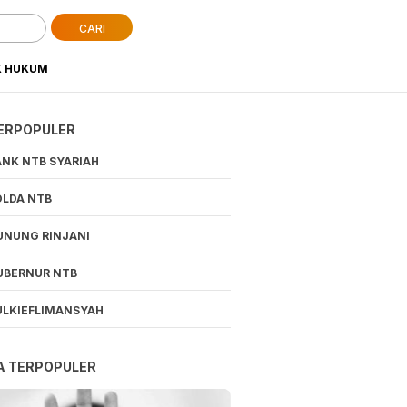
CARI
K HUKUM
ERPOPULER
ANK NTB SYARIAH
OLDA NTB
UNUNG RINJANI
UBERNUR NTB
ULKIEFLIMANSYAH
A TERPOPULER