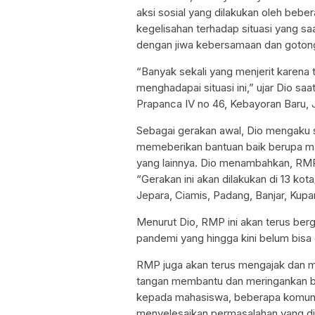
aksi sosial yang dilakukan oleh beber
kegelisahan terhadap situasi yang saa
dengan jiwa kebersamaan dan goton
“Banyak sekali yang menjerit karena 
menghadapai situasi ini,” ujar Dio sa
Prapanca IV no 46, Kebayoran Baru, J
Sebagai gerakan awal, Dio mengaku s
memeberikan bantuan baik berupa m
yang lainnya. Dio menambahkan, RMP i
“Gerakan ini akan dilakukan di 13 k
Jepara, Ciamis, Padang, Banjar, Kupa
Menurut Dio, RMP ini akan terus b
pandemi yang hingga kini belum bisa 
RMP juga akan terus mengajak dan me
tangan membantu dan meringankan b
kepada mahasiswa, beberapa komunitas
menyelesaikan permasalahan yang di