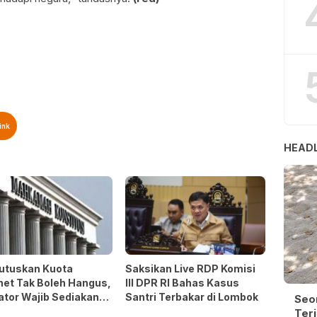
ink
HEADL
utuskan Kuota
Saksikan Live RDP Komisi
net Tak Boleh Hangus,
III DPR RI Bahas Kasus
ator Wajib Sediakan
Santri Terbakar di Lombok
Seo
 Perlindungan
Terj