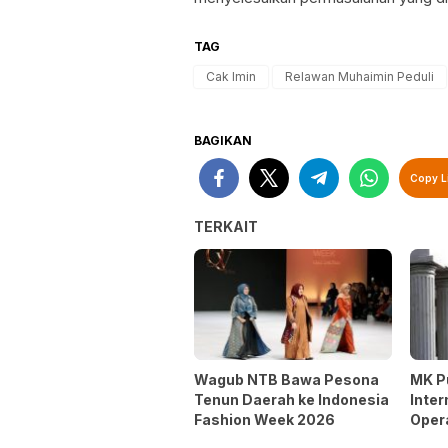
TAG
Cak Imin
Relawan Muhaimin Peduli
BAGIKAN
Copy L
TERKAIT
Wagub NTB Bawa Pesona
MK P
Tenun Daerah ke Indonesia
Inter
Fashion Week 2026
Oper
Opsi