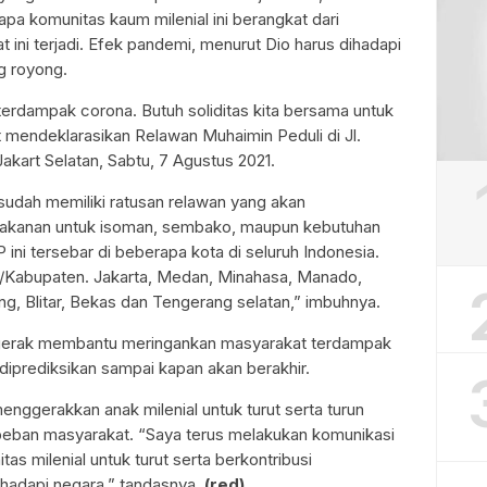
apa komunitas kaum milenial ini berangkat dari
t ini terjadi. Efek pandemi, menurut Dio harus dihadapi
g royong.
terdampak corona. Butuh soliditas kita bersama untuk
at mendeklarasikan Relawan Muhaimin Peduli di Jl.
akart Selatan, Sabtu, 7 Agustus 2021.
udah memiliki ratusan relawan yang akan
akanan untuk isoman, sembako, maupun kebutuhan
ni tersebar di beberapa kota di seluruh Indonesia.
ota/Kabupaten. Jakarta, Medan, Minahasa, Manado,
ng, Blitar, Bekas dan Tengerang selatan,” imbuhnya.
ergerak membantu meringankan masyarakat terdampak
diprediksikan sampai kapan akan berakhir.
nggerakkan anak milenial untuk turut serta turun
eban masyarakat. “Saya terus melakukan komunikasi
 milenial untuk turut serta berkontribusi
hadapi negara,” tandasnya.
(
red)