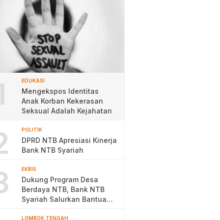
1
EDUKASI
Mengekspos Identitas
Anak Korban Kekerasan
Seksual Adalah Kejahatan
2
POLITIK
DPRD NTB Apresiasi Kinerja
Bank NTB Syariah
3
EKBIS
Dukung Program Desa
Berdaya NTB, Bank NTB
Syariah Salurkan Bantuan
Budidaya Ayam Petelur
LOMBOK TENGAH