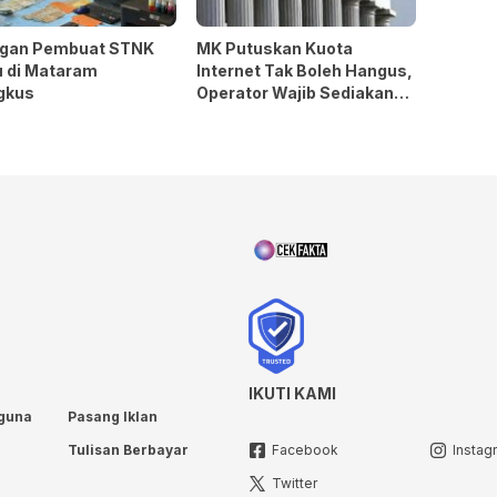
ngan Pembuat STNK
MK Putuskan Kuota
u di Mataram
Internet Tak Boleh Hangus,
gkus
Operator Wajib Sediakan
Opsi Perlindungan
IKUTI KAMI
guna
Pasang Iklan
Tulisan Berbayar
Facebook
Instag
Twitter