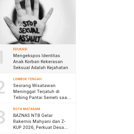
1
EDUKASI
Mengekspos Identitas
Anak Korban Kekerasan
Seksual Adalah Kejahatan
2
LOMBOK TENGAH
Seorang Wisatawan
Meninggal Terjatuh di
Tebing Pantai Semeti saat
Selfie
3
KOTA MATARAM
BAZNAS NTB Gelar
Rakernis Mahyani dan Z-
KUP 2026, Perkuat Desa
Berdaya