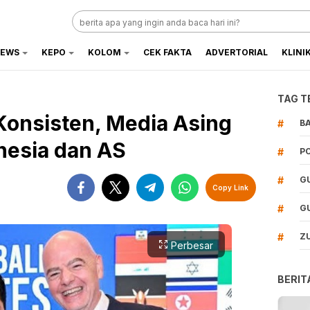
EWS
KEPO
KOLOM
CEK FAKTA
ADVERTORIAL
KLINI
TAG T
 Konsisten, Media Asing
#
B
nesia dan AS
#
P
#
G
Copy Link
#
G
#
Z
Perbesar
BERIT