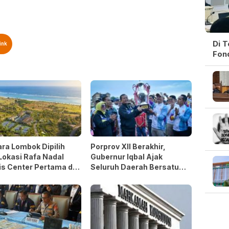
Di 
ink
Fon
ra Lombok Dipilih
Porprov XII Berakhir,
Lokasi Rafa Nadal
Gubernur Iqbal Ajak
s Center Pertama di
Seluruh Daerah Bersatu
 Tenggara
untuk PON 2028