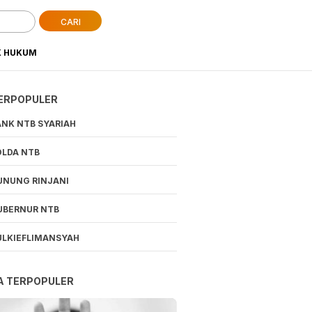
CARI
K HUKUM
ERPOPULER
ANK NTB SYARIAH
OLDA NTB
UNUNG RINJANI
UBERNUR NTB
ULKIEFLIMANSYAH
A TERPOPULER