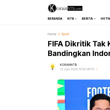
BERANDA
NTB
BERITA
HOTN
koranntb.com
Home
Sport
FIFA Dikritik Tak
Bandingkan Indo
KORANNTB
13 Juni 2026 10:50 WITA