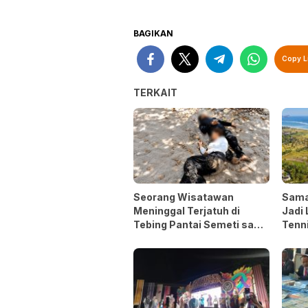
BAGIKAN
Copy L
TERKAIT
Seorang Wisatawan
Sama
Meninggal Terjatuh di
Jadi 
Tebing Pantai Semeti saat
Tenni
Selfie
Asia