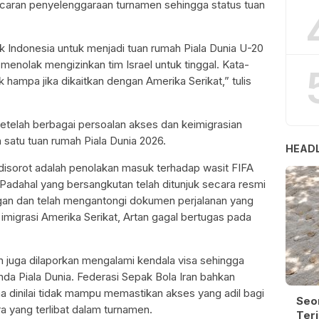
ran penyelenggaraan turnamen sehingga status tuan
 Indonesia untuk menjadi tuan rumah Piala Dunia U-20
menolak mengizinkan tim Israel untuk tinggal. Kata-
 hampa jika dikaitkan dengan Amerika Serikat,” tulis
 setelah berbagai persoalan akses dan keimigrasian
h satu tuan rumah Piala Dunia 2026.
HEADL
 disorot adalah penolakan masuk terhadap wasit FIFA
 Padahal yang bersangkutan telah ditunjuk secara resmi
gan dan telah mengantongi dokumen perjalanan yang
 imigrasi Amerika Serikat, Artan gagal bertugas pada
Iran juga dilaporkan mengalami kendala visa sehingga
da Piala Dunia. Federasi Sepak Bola Iran bahkan
a dinilai tidak mampu memastikan akses yang adil bagi
Seo
a yang terlibat dalam turnamen.
Terj