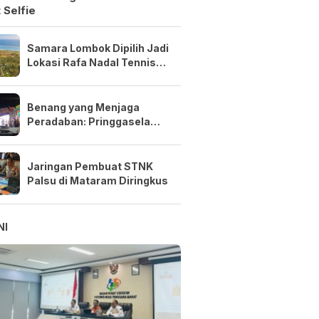
 Selfie
Samara Lombok Dipilih Jadi
Lokasi Rafa Nadal Tennis
Center Pertama di Asia
Tenggara
Benang yang Menjaga
Peradaban: Pringgasela
Menenun Masa Depan NTB
Jaringan Pembuat STNK
Palsu di Mataram Diringkus
NI