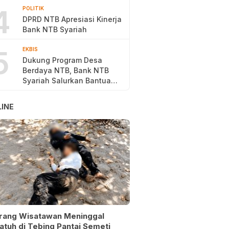
4
POLITIK
DPRD NTB Apresiasi Kinerja
Bank NTB Syariah
5
EKBIS
Dukung Program Desa
Berdaya NTB, Bank NTB
Syariah Salurkan Bantuan
Budidaya Ayam Petelur
INE
rang Wisatawan Meninggal
atuh di Tebing Pantai Semeti