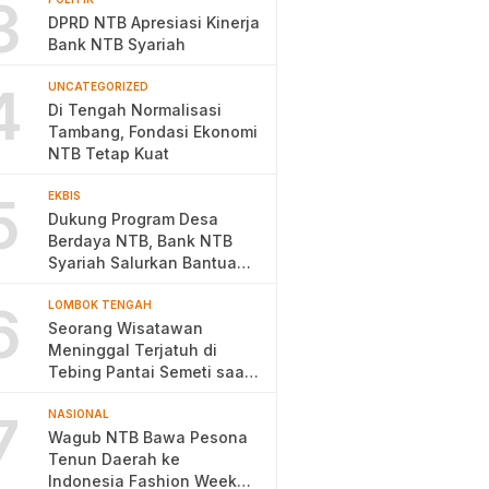
3
DPRD NTB Apresiasi Kinerja
Bank NTB Syariah
4
UNCATEGORIZED
Di Tengah Normalisasi
Tambang, Fondasi Ekonomi
NTB Tetap Kuat
5
EKBIS
Dukung Program Desa
Berdaya NTB, Bank NTB
Syariah Salurkan Bantuan
Budidaya Ayam Petelur
6
LOMBOK TENGAH
Seorang Wisatawan
Meninggal Terjatuh di
Tebing Pantai Semeti saat
Selfie
7
NASIONAL
Wagub NTB Bawa Pesona
Tenun Daerah ke
Indonesia Fashion Week