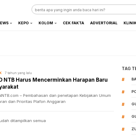
EWS
KEPO
KOLOM
CEK FAKTA
ADVERTORIAL
KLINI
TAG T
7 tahun yang lalu
K
D NTB Harus Mencerminkan Harapan Baru
#
B
yarakat
#
P
NTB.com – Pembahasan dan penetapan Kebijakan Umum
ran dan Prioritas Plafon Anggaran
#
G
#
G
udah ditampilkan semua
#
Z