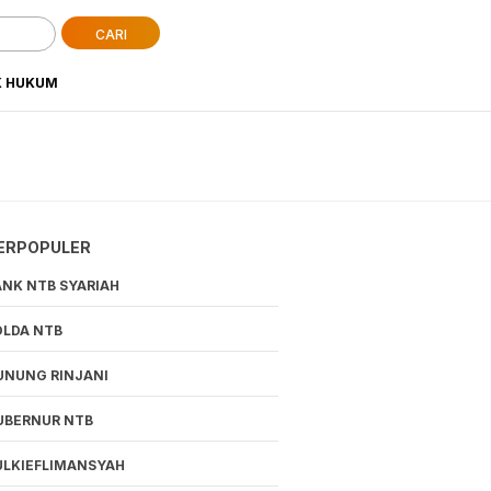
CARI
K HUKUM
ERPOPULER
ANK NTB SYARIAH
OLDA NTB
UNUNG RINJANI
UBERNUR NTB
ULKIEFLIMANSYAH