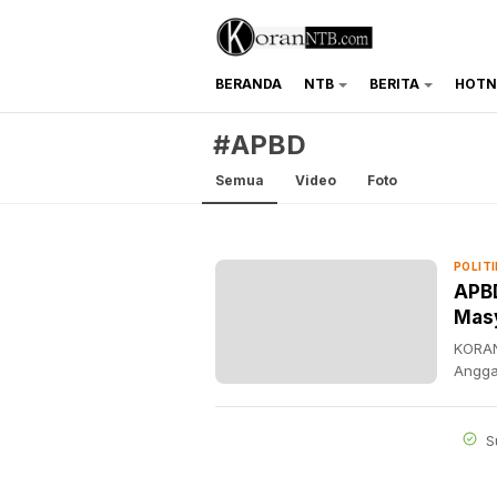
BERANDA
NTB
BERITA
HOTN
koranntb.com
#APBD
Semua
Video
Foto
POLITI
APB
Mas
KORAN
Angga
S