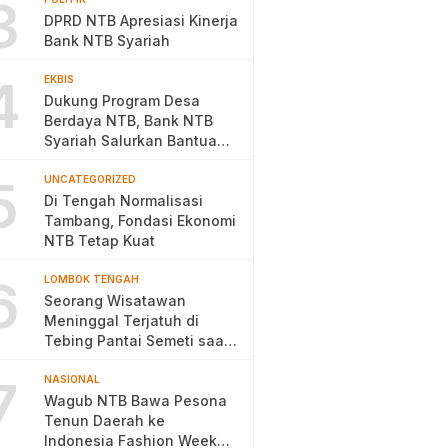
3
DPRD NTB Apresiasi Kinerja
Bank NTB Syariah
4
EKBIS
Dukung Program Desa
Berdaya NTB, Bank NTB
Syariah Salurkan Bantuan
Budidaya Ayam Petelur
5
UNCATEGORIZED
Di Tengah Normalisasi
Tambang, Fondasi Ekonomi
NTB Tetap Kuat
6
LOMBOK TENGAH
Seorang Wisatawan
Meninggal Terjatuh di
Tebing Pantai Semeti saat
Selfie
7
NASIONAL
Wagub NTB Bawa Pesona
Tenun Daerah ke
Indonesia Fashion Week