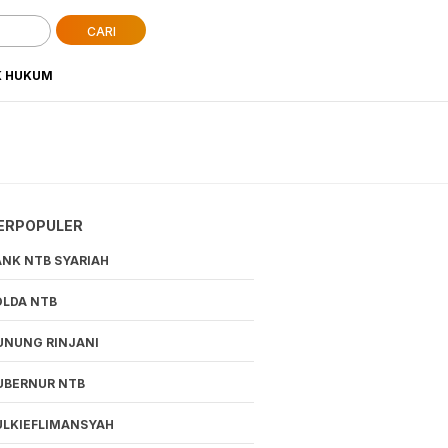
CARI
K HUKUM
ERPOPULER
ANK NTB SYARIAH
OLDA NTB
UNUNG RINJANI
UBERNUR NTB
ULKIEFLIMANSYAH