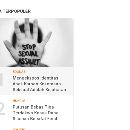
A TERPOPULER
1
EDUKASI
Mengekspos Identitas
Anak Korban Kekerasan
Seksual Adalah Kejahatan
2
HUKRIM
Putusan Bebas Tiga
Terdakwa Kasus Dana
Siluman Bersifat Final
POLITIK