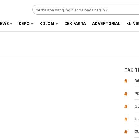
EWS
KEPO
KOLOM
CEK FAKTA
ADVERTORIAL
KLINI
TAG T
#
B
#
P
#
G
#
G
#
Z