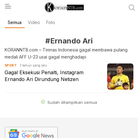
Semua
Video
Foto
koranntb.com
#Ernando Ari
KORANNTB.com – Timnas Indonesia gagal membawa pulang
medali AFF U-23 usai gagal menghadapi
3 tahun yang lalu
SPORT
Gagal Eksekusi Penalti, Instagram
Ernando Ari Dirundung Netizen
Sudah ditampilkan semua