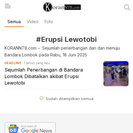
Semua
Video
Foto
koranntb.com
#Erupsi Lewotobi
KORANNTB.com – Sejumlah penerbangan dari dan menuju
Bandara Lombok pada Rabu, 18 Juni 2025
1 tahun yang lalu
HEADLINE
Sejumlah Penerbangan di Bandara
Lombok Dibatalkan akibat Erupsi
Lewotobi
Sudah ditampilkan semua