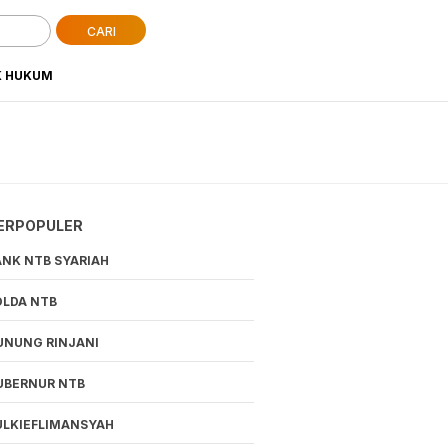
CARI
K HUKUM
ERPOPULER
ANK NTB SYARIAH
OLDA NTB
UNUNG RINJANI
UBERNUR NTB
ULKIEFLIMANSYAH