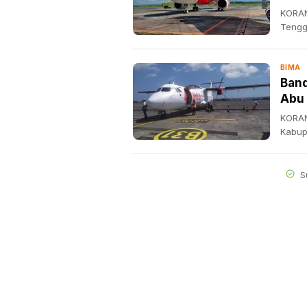
KORAN
Tengg
BIMA
Band
Abu
KORAN
Kabup
S