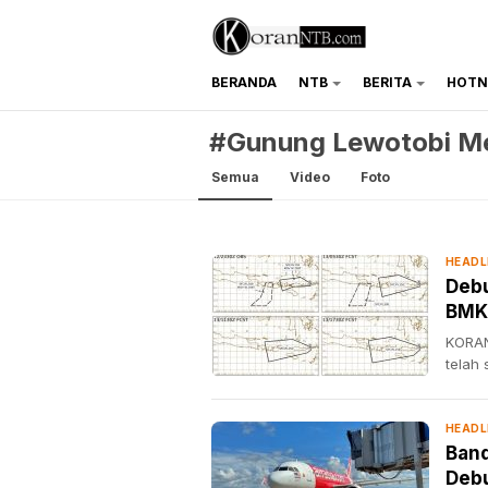
BERANDA
NTB
BERITA
HOTN
koranntb.com
#Gunung Lewotobi Me
Semua
Video
Foto
HEADL
Debu
BMK
KORAN
telah
HEADL
Band
Debu