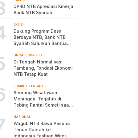
3
DPRD NTB Apresiasi Kinerja
Bank NTB Syariah
4
EKBIS
Dukung Program Desa
Berdaya NTB, Bank NTB
Syariah Salurkan Bantuan
Budidaya Ayam Petelur
5
UNCATEGORIZED
Di Tengah Normalisasi
Tambang, Fondasi Ekonomi
NTB Tetap Kuat
6
LOMBOK TENGAH
Seorang Wisatawan
Meninggal Terjatuh di
Tebing Pantai Semeti saat
Selfie
7
NASIONAL
Wagub NTB Bawa Pesona
Tenun Daerah ke
Indonesia Fashion Week