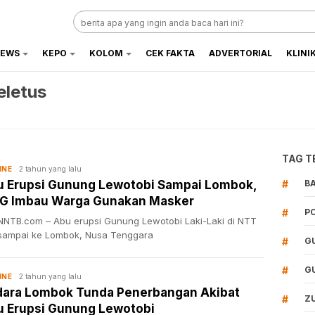
EWS
KEPO
KOLOM
CEK FAKTA
ADVERTORIAL
KLINI
letus
TAG T
2 tahun yang lalu
INE
 Erupsi Gunung Lewotobi Sampai Lombok,
#
B
G Imbau Warga Gunakan Masker
#
P
NTB.com – Abu erupsi Gunung Lewotobi Laki-Laki di NTT
 sampai ke Lombok, Nusa Tenggara
#
G
#
G
2 tahun yang lalu
INE
ara Lombok Tunda Penerbangan Akibat
#
Z
 Erupsi Gunung Lewotobi