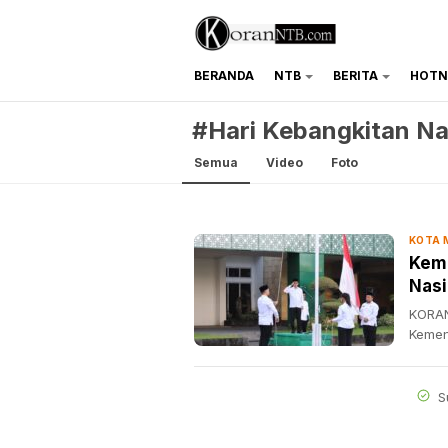
BERANDA
NTB
BERITA
HOTN
koranntb.com
#Hari Kebangkitan Na
Semua
Video
Foto
KOTA
Keme
Nasi
KORAN
Kemen
S