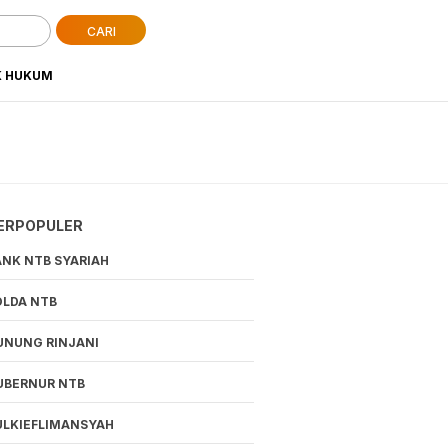
CARI
K HUKUM
ERPOPULER
ANK NTB SYARIAH
OLDA NTB
UNUNG RINJANI
UBERNUR NTB
ULKIEFLIMANSYAH