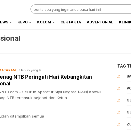
EWS
KEPO
KOLOM
CEK FAKTA
ADVERTORIAL
KLINI
sional
TAG T
1 tahun yang lalu
 MATARAM
nag NTB Peringati Hari Kebangkitan
#
B
onal
#
P
NTB.com – Seluruh Aparatur Sipil Negara (ASN) Kanwil
ag NTB termasuk pejabat dan Ketua
#
G
#
G
udah ditampilkan semua
#
Z