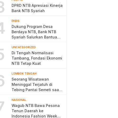
3
DPRD NTB Apresiasi Kinerja
Bank NTB Syariah
4
EKBIS
Dukung Program Desa
Berdaya NTB, Bank NTB
Syariah Salurkan Bantuan
Budidaya Ayam Petelur
5
UNCATEGORIZED
Di Tengah Normalisasi
Tambang, Fondasi Ekonomi
NTB Tetap Kuat
6
LOMBOK TENGAH
Seorang Wisatawan
Meninggal Terjatuh di
Tebing Pantai Semeti saat
Selfie
7
NASIONAL
Wagub NTB Bawa Pesona
Tenun Daerah ke
Indonesia Fashion Week