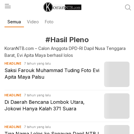
Semua
Video
Foto
koranntb.com
#Hasil Pleno
KoranNTB.com – Calon Anggota DPD-RI Dapil Nusa Tenggara
Barat, Evi Apita Maya berhasil lolos
7 tahun yang lalu
HEADLINE
Saksi Farouk Muhammad Tuding Foto Evi
Apita Maya Palsu
7 tahun yang lalu
HEADLINE
Di Daerah Bencana Lombok Utara,
Jokowi Hanya Kalah 371 Suara
7 tahun yang lalu
HEADLINE
Tiga Nama Lolos ke Senayan Dapil NTB I