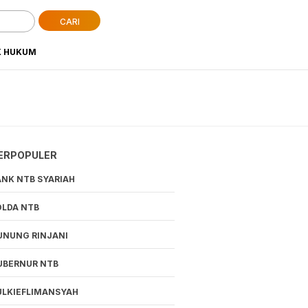
CARI
K HUKUM
ERPOPULER
ANK NTB SYARIAH
OLDA NTB
UNUNG RINJANI
UBERNUR NTB
ULKIEFLIMANSYAH