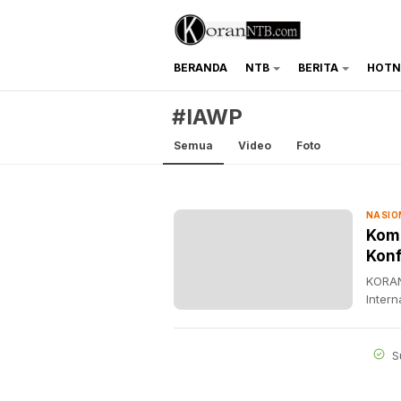
BERANDA
NTB
BERITA
HOTN
koranntb.com
#IAWP
Semua
Video
Foto
NASIO
Komp
Konf
KORAN
Inter
S