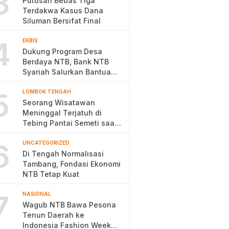
3
Putusan Bebas Tiga
Terdakwa Kasus Dana
Siluman Bersifat Final
4
EKBIS
Dukung Program Desa
Berdaya NTB, Bank NTB
Syariah Salurkan Bantuan
Budidaya Ayam Petelur
5
LOMBOK TENGAH
Seorang Wisatawan
Meninggal Terjatuh di
Tebing Pantai Semeti saat
Selfie
6
UNCATEGORIZED
Di Tengah Normalisasi
Tambang, Fondasi Ekonomi
NTB Tetap Kuat
7
NASIONAL
Wagub NTB Bawa Pesona
Tenun Daerah ke
Indonesia Fashion Week