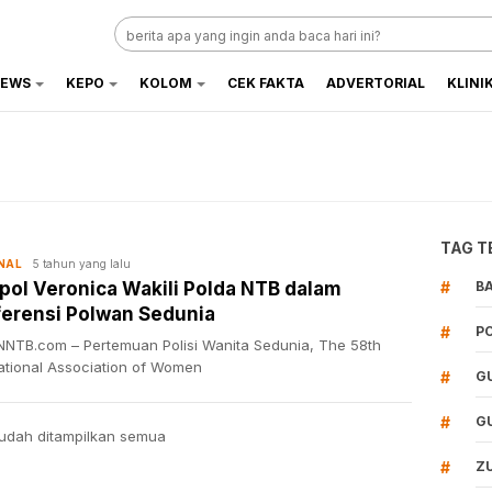
EWS
KEPO
KOLOM
CEK FAKTA
ADVERTORIAL
KLINI
TAG T
5 tahun yang lalu
NAL
ol Veronica Wakili Polda NTB dalam
#
B
erensi Polwan Sedunia
#
P
NTB.com – Pertemuan Polisi Wanita Sedunia, The 58th
national Association of Women
#
G
#
G
udah ditampilkan semua
#
Z