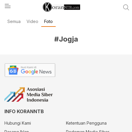
Semua
Video
Foto
koranntb.com
#Jogja
INFO KORANNTB
Hubungi Kami
Ketentuan Pengguna
Pasang Iklan
Pedoman Media Siber