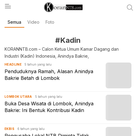
Semua
Video
Foto
koranntb.com
#Kadin
KORANNTB.com – Calon Ketua Umum Kamar Dagang dan
Industri (Kadin) Indonesia, Anindya Bakrie,
5 tahun yang lalu
HEADLINE
Penduduknya Ramah, Alasan Anindya
Bakrie Betah di Lombok
5 tahun yang lalu
LOMBOK UTARA
Buka Desa Wisata di Lombok, Anindya
Bakrie: Ini Bentuk Kontribusi Kadin
6 tahun yang lalu
EKBIS
Pengusaha Lokal NTB Diminta Tidak