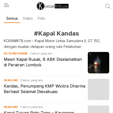
Semua
Video
Foto
koranntb.com
#Kapal Kandas
KORANNTB.com – Kapal Motor Lintas Samudera II, GT 150,
dengan muatan delapan orang rute Pelabuhan
3 tahun yang lalu
KOTA MATARAM
Mesin Kapal Rusak, 8 ABK Diselamatkan
di Perairan Lombok
5 tahun yang lalu
HEADLINE
Kandas, Penumpang KMP Wicitra Dharma
Berhasil Selamat Dievakuasi
5 tahun yang lalu
HEADLINE
Kapal Tujuan Poto Tano – Kayangan