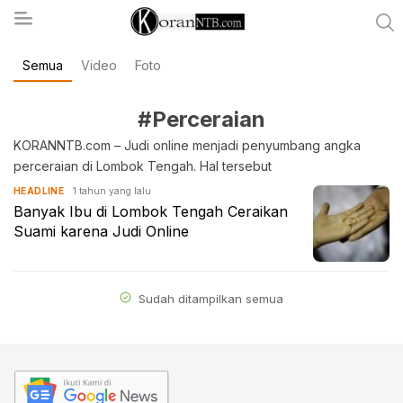
Semua
Video
Foto
koranntb.com
#Perceraian
KORANNTB.com – Judi online menjadi penyumbang angka
perceraian di Lombok Tengah. Hal tersebut
1 tahun yang lalu
HEADLINE
Banyak Ibu di Lombok Tengah Ceraikan
Suami karena Judi Online
Sudah ditampilkan semua