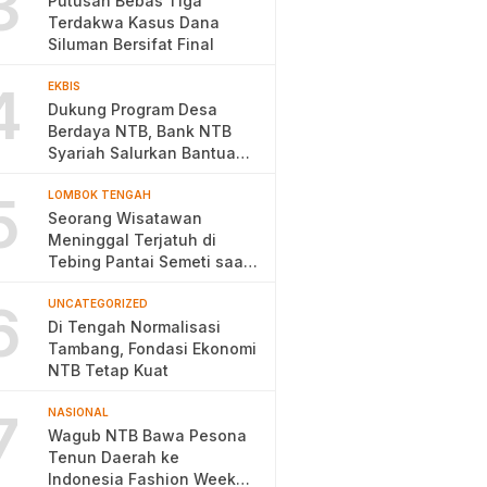
3
Putusan Bebas Tiga
Terdakwa Kasus Dana
Siluman Bersifat Final
4
EKBIS
Dukung Program Desa
Berdaya NTB, Bank NTB
Syariah Salurkan Bantuan
Budidaya Ayam Petelur
5
LOMBOK TENGAH
Seorang Wisatawan
Meninggal Terjatuh di
Tebing Pantai Semeti saat
Selfie
6
UNCATEGORIZED
Di Tengah Normalisasi
Tambang, Fondasi Ekonomi
NTB Tetap Kuat
7
NASIONAL
Wagub NTB Bawa Pesona
Tenun Daerah ke
Indonesia Fashion Week