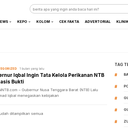
EWS
KEPO
KOLOM
CEK FAKTA
ADVERTORIAL
KLINI
TAG T
1 bulan yang lalu
EGORIZED
rnur Iqbal Ingin Tata Kelola Perikanan NTB
#
B
asis Bukti
#
P
NTB.com – Gubernur Nusa Tenggara Barat (NTB) Lalu
ad Iqbal menegaskan kebijakan
#
G
#
G
udah ditampilkan semua
#
Z