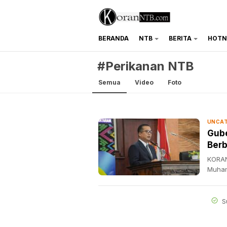
BERANDA
NTB
BERITA
HOTN
koranntb.com
#Perikanan NTB
Semua
Video
Foto
UNCAT
Gube
Berb
KORAN
Muham
S