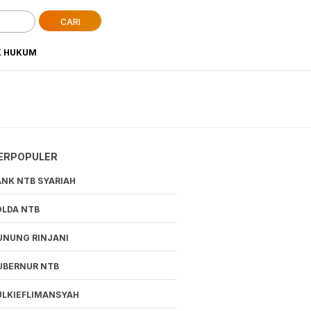
CARI
K HUKUM
ERPOPULER
ANK NTB SYARIAH
OLDA NTB
UNUNG RINJANI
UBERNUR NTB
ULKIEFLIMANSYAH