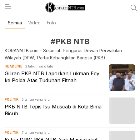
Semua
Video
Foto
koranntb.com
#PKB NTB
KORANNTB.com – Sejumlah Pengurus Dewan Perwakilan
Wilayah (DPW) Partai Kebangkitan Bangsa (PKB)
2 tahun yang lalu
HEADLINE
Giliran PKB NTB Laporkan Lukman Edy
ke Polda Atas Tuduhan Fitnah
5 tahun yang lalu
POLITIK
PKB NTB Tepis Isu Muscab di Kota Bima
Ricuh
7 tahun yang lalu
POLITIK
Ketua DPW PKB NTB Ajak Masyarakat