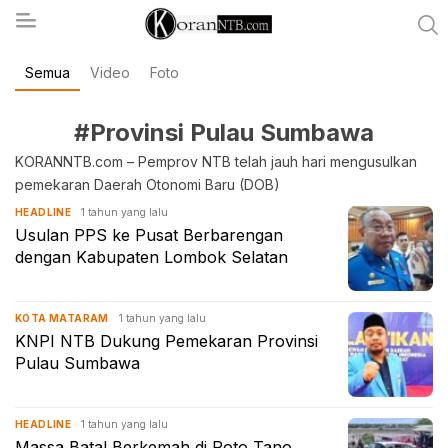
Semua
Video
Foto
koranntb.com
#Provinsi Pulau Sumbawa
KORANNTB.com – Pemprov NTB telah jauh hari mengusulkan
pemekaran Daerah Otonomi Baru (DOB)
1 tahun yang lalu
HEADLINE
Usulan PPS ke Pusat Berbarengan
dengan Kabupaten Lombok Selatan
1 tahun yang lalu
KOTA MATARAM
KNPI NTB Dukung Pemekaran Provinsi
Pulau Sumbawa
1 tahun yang lalu
HEADLINE
Massa Batal Berkemah di Poto Tano