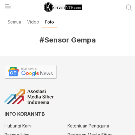
Semua
Video
Foto
koranntb.com
#Sensor Gempa
INFO KORANNTB
Hubungi Kami
Ketentuan Pengguna
Pasang Iklan
Pedoman Media Siber