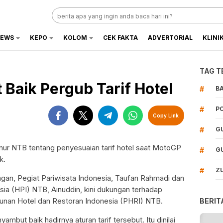
EWS
KEPO
KOLOM
CEK FAKTA
ADVERTORIAL
KLINI
TAG T
Baik Pergub Tarif Hotel
#
B
#
P
Copy Link
#
G
nur NTB tentang penyesuaian tarif hotel saat MotoGP
#
G
k.
#
Z
an, Pegiat Pariwisata Indonesia, Taufan Rahmadi dan
a (HPI) NTB, Ainuddin, kini dukungan terhadap
punan Hotel dan Restoran Indonesia (PHRI) NTB.
BERIT
mbut baik hadirnya aturan tarif tersebut. Itu dinilai