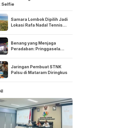
 Selfie
Samara Lombok Dipilih Jadi
Lokasi Rafa Nadal Tennis
Center Pertama di Asia
Tenggara
Benang yang Menjaga
Peradaban: Pringgasela
Menenun Masa Depan NTB
Jaringan Pembuat STNK
Palsu di Mataram Diringkus
NI