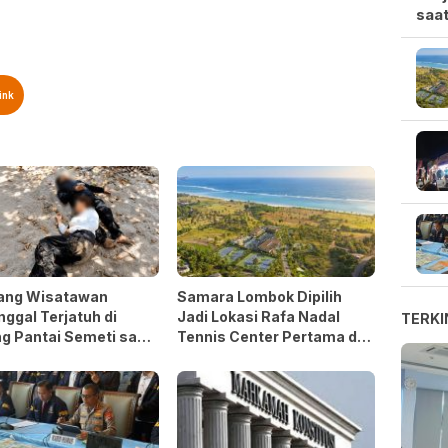
saat
ink
ang Wisatawan
Samara Lombok Dipilih
ggal Terjatuh di
Jadi Lokasi Rafa Nadal
TERKI
g Pantai Semeti saat
Tennis Center Pertama di
e
Asia Tenggara