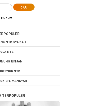
CARI
K HUKUM
ERPOPULER
ANK NTB SYARIAH
OLDA NTB
UNUNG RINJANI
UBERNUR NTB
ULKIEFLIMANSYAH
A TERPOPULER