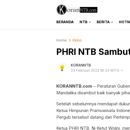
BERANDA
NTB
BERITA
HOTN
koranntb.com
Home
Ekbis
PHRI NTB Sambut 
KORANNTB
23 Februari 2022 18:33 WITA
KORANNTB.com
– Peraturan Guber
Mandalika disambut baik banyak piha
Setelah sebelumnya mendapat dukung
Ketua Himpunan Pramuwisata Indonesi
Pergub tersebut datang dari Perhim
Ketua PHRI NTB, Ni Ketut Wolini, menya