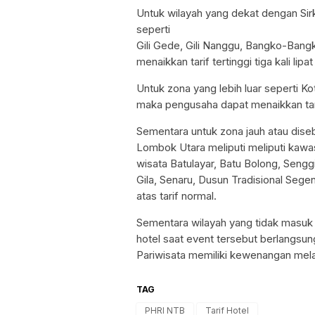
Untuk wilayah yang dekat dengan Sir
seperti
Gili Gede, Gili Nanggu, Bangko-Bangk
menaikkan tarif tertinggi tiga kali lipa
Untuk zona yang lebih luar seperti K
maka pengusaha dapat menaikkan tarif 
Sementara untuk zona jauh atau dise
Lombok Utara meliputi meliputi kaw
wisata Batulayar, Batu Bolong, Senggig
Gila, Senaru, Dusun Tradisional Segent
atas tarif normal.
Sementara wilayah yang tidak masuk da
hotel saat event tersebut berlangsun
Pariwisata memiliki kewenangan me
TAG
PHRI NTB
Tarif Hotel