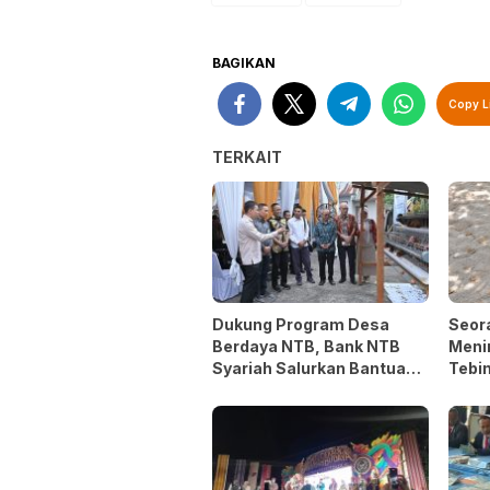
BAGIKAN
Copy L
TERKAIT
Dukung Program Desa
Seor
Berdaya NTB, Bank NTB
Menin
Syariah Salurkan Bantuan
Tebin
Budidaya Ayam Petelur
Selfi