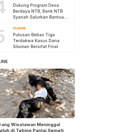
4
Dukung Program Desa
Berdaya NTB, Bank NTB
Syariah Salurkan Bantuan
Budidaya Ayam Petelur
5
HUKRIM
Putusan Bebas Tiga
Terdakwa Kasus Dana
Siluman Bersifat Final
INE
rang Wisatawan Meninggal
atuh di Tebing Pantai Semeti