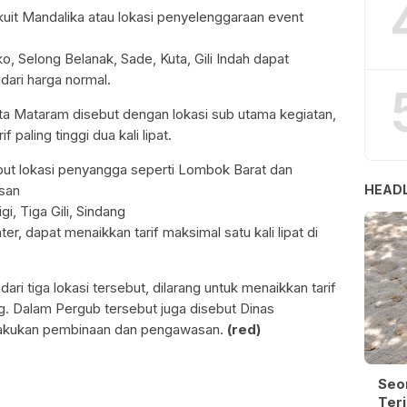
kuit Mandalika atau lokasi penyelenggaraan event
o, Selong Belanak, Sade, Kuta, Gili Indah dapat
t dari harga normal.
ota Mataram disebut dengan lokasi sub utama kegiatan,
paling tinggi dua kali lipat.
but lokasi penyangga seperti Lombok Barat dan
HEADL
asan
i, Tiga Gili, Sindang
er, dapat menaikkan tarif maksimal satu kali lipat di
ri tiga lokasi tersebut, dilarang untuk menaikkan tarif
g. Dalam Pergub tersebut juga disebut Dinas
lakukan pembinaan dan pengawasan.
(
red)
Seo
Terj