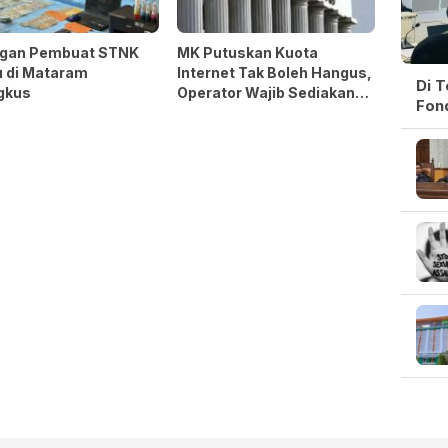
ngan Pembuat STNK
MK Putuskan Kuota
u di Mataram
Internet Tak Boleh Hangus,
Di 
gkus
Operator Wajib Sediakan
Fon
Opsi Perlindungan