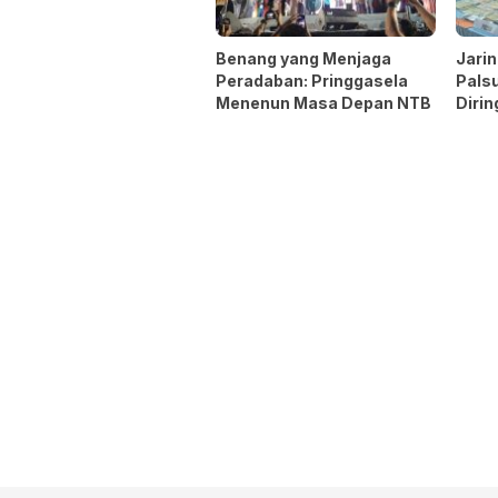
Benang yang Menjaga
Jari
Peradaban: Pringgasela
Pals
Menenun Masa Depan NTB
Dirin