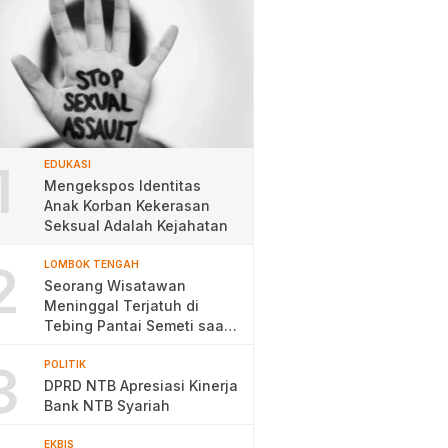
1
EDUKASI
Mengekspos Identitas
Anak Korban Kekerasan
Seksual Adalah Kejahatan
2
LOMBOK TENGAH
Seorang Wisatawan
Meninggal Terjatuh di
Tebing Pantai Semeti saat
Selfie
3
POLITIK
DPRD NTB Apresiasi Kinerja
Bank NTB Syariah
EKBIS