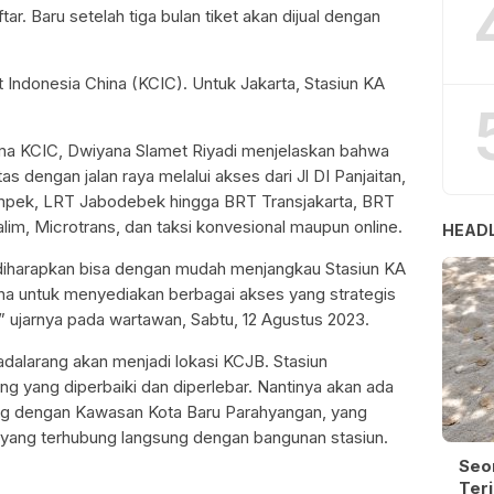
r. Baru setelah tiga bulan tiket akan dijual dengan
 Indonesia China (KCIC). Untuk Jakarta, Stasiun KA
ama KCIC, Dwiyana Slamet Riyadi menjelaskan bahwa
as dengan jalan raya melalui akses dari Jl DI Panjaitan,
kampek, LRT Jabodebek hingga BRT Transjakarta, BRT
alim, Microtrans, dan taksi konvesional maupun online.
HEADL
 diharapkan bisa dengan mudah menjangkau Stasiun KA
aha untuk menyediakan berbagai akses yang strategis
 ujarnya pada wartawan, Sabtu, 12 Agustus 2023.
dalarang akan menjadi lokasi KCJB. Stasiun
ting yang diperbaiki dan diperlebar. Nantinya akan ada
ng dengan Kawasan Kota Baru Parahyangan, yang
e yang terhubung langsung dengan bangunan stasiun.
Seo
Terj