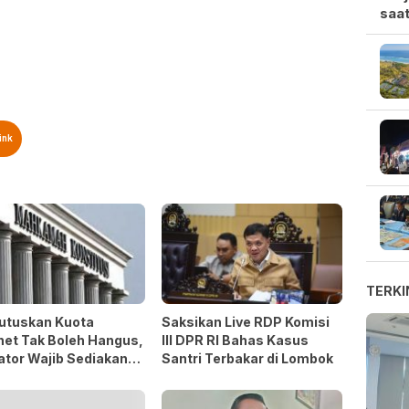
saat
ink
TERKI
utuskan Kuota
Saksikan Live RDP Komisi
net Tak Boleh Hangus,
III DPR RI Bahas Kasus
ator Wajib Sediakan
Santri Terbakar di Lombok
 Perlindungan