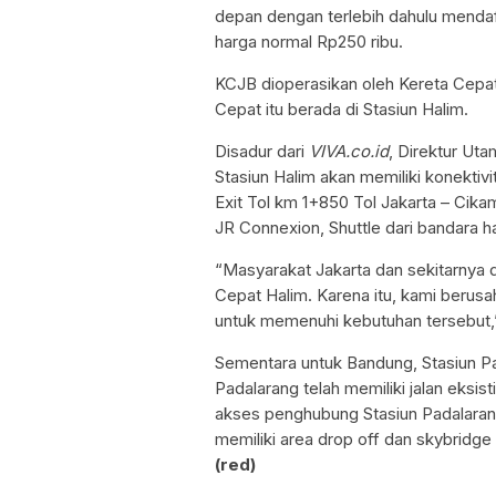
depan dengan terlebih dahulu mendafta
harga normal Rp250 ribu.
KCJB dioperasikan oleh Kereta Cepat
Cepat itu berada di Stasiun Halim.
Disadur dari
VIVA.co.id
, Direktur Ut
Stasiun Halim akan memiliki konektivit
Exit Tol km 1+850 Tol Jakarta – Ci
JR Connexion, Shuttle dari bandara h
“Masyarakat Jakarta dan sekitarnya
Cepat Halim. Karena itu, kami berus
untuk memenuhi kebutuhan tersebut,”
Sementara untuk Bandung, Stasiun Pa
Padalarang telah memiliki jalan eksis
akses penghubung Stasiun Padalara
memiliki area drop off dan skybridg
(red)