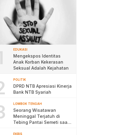
1
EDUKASI
Mengekspos Identitas
Anak Korban Kekerasan
Seksual Adalah Kejahatan
2
POLITIK
DPRD NTB Apresiasi Kinerja
Bank NTB Syariah
3
LOMBOK TENGAH
Seorang Wisatawan
Meninggal Terjatuh di
Tebing Pantai Semeti saat
Selfie
EKBIS