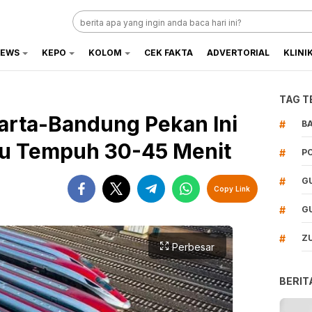
EWS
KEPO
KOLOM
CEK FAKTA
ADVERTORIAL
KLINI
TAG T
arta-Bandung Pekan Ini
#
B
tu Tempuh 30-45 Menit
#
P
#
G
Copy Link
#
G
#
Z
Perbesar
BERIT