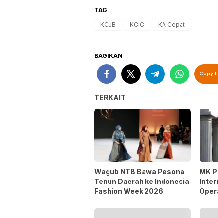
TAG
KCJB
KCIC
KA Cepat
BAGIKAN
Copy L
TERKAIT
Wagub NTB Bawa Pesona
MK P
Tenun Daerah ke Indonesia
Inter
Fashion Week 2026
Oper
Opsi