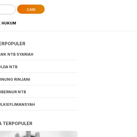
CARI
K HUKUM
ERPOPULER
ANK NTB SYARIAH
OLDA NTB
UNUNG RINJANI
UBERNUR NTB
ULKIEFLIMANSYAH
A TERPOPULER