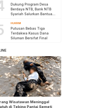
4
Dukung Program Desa
Berdaya NTB, Bank NTB
Syariah Salurkan Bantuan
Budidaya Ayam Petelur
5
HUKRIM
Putusan Bebas Tiga
Terdakwa Kasus Dana
Siluman Bersifat Final
INE
rang Wisatawan Meninggal
atuh di Tebing Pantai Semeti