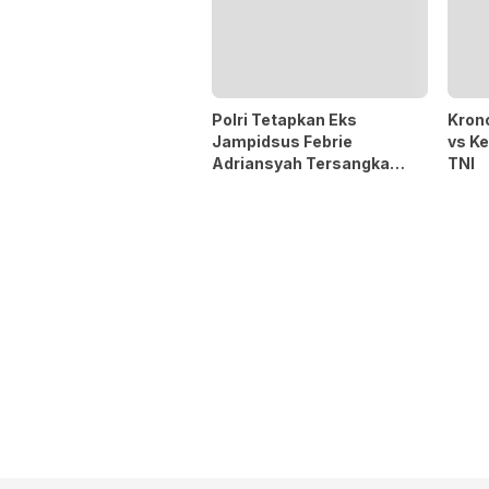
Polri Tetapkan Eks
Krono
Jampidsus Febrie
vs K
Adriansyah Tersangka
TNI
Kasus Korupsi Batu Bara