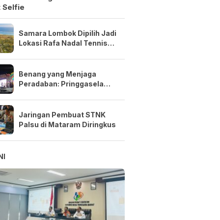
 Selfie
Samara Lombok Dipilih Jadi
Lokasi Rafa Nadal Tennis
Center Pertama di Asia
Tenggara
Benang yang Menjaga
Peradaban: Pringgasela
Menenun Masa Depan NTB
Jaringan Pembuat STNK
Palsu di Mataram Diringkus
NI