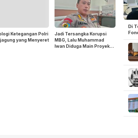
Di 
Fon
logi Ketegangan Polri
Jadi Tersangka Korupsi
ejagung yang Menyeret
MBG, Lalu Muhammad
Iwan Diduga Main Proyek
Ompreng