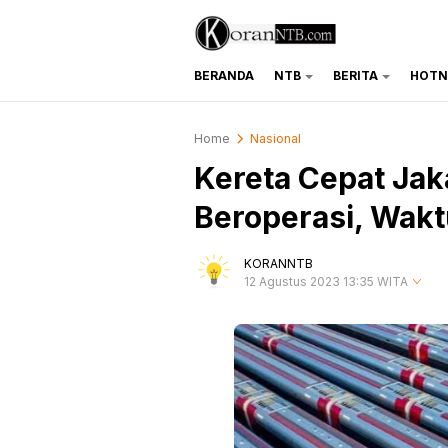
BERANDA
NTB
BERITA
HOTN
koranntb.com
Home
Nasional
Kereta Cepat Jak
Beroperasi, Wak
KORANNTB
12 Agustus 2023 13:35 WITA