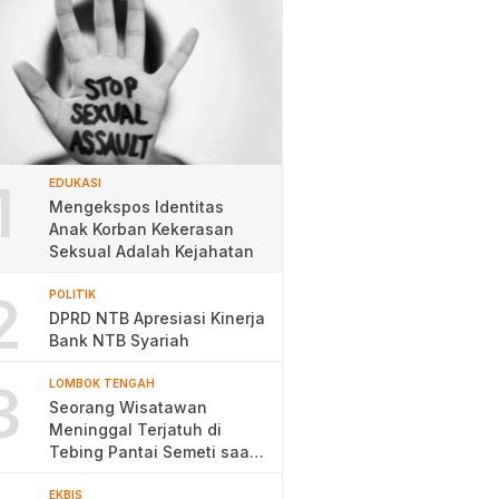
1
EDUKASI
Mengekspos Identitas
Anak Korban Kekerasan
Seksual Adalah Kejahatan
2
POLITIK
DPRD NTB Apresiasi Kinerja
Bank NTB Syariah
3
LOMBOK TENGAH
Seorang Wisatawan
Meninggal Terjatuh di
Tebing Pantai Semeti saat
Selfie
EKBIS