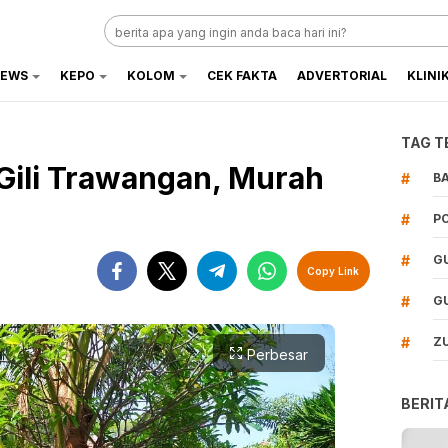
EWS
KEPO
KOLOM
CEK FAKTA
ADVERTORIAL
KLINI
TAG T
 Gili Trawangan, Murah
#
B
#
P
#
G
Copy Link
#
G
#
Z
Perbesar
BERIT