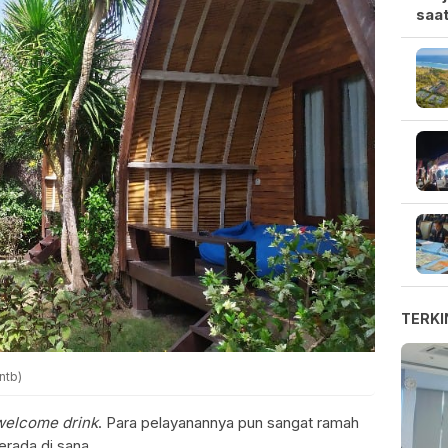
saat
TERKI
ntb)
welcome drink
. Para pelayanannya pun sangat ramah
rada di sana.