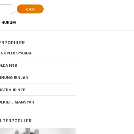
CARI
K HUKUM
ERPOPULER
ANK NTB SYARIAH
OLDA NTB
UNUNG RINJANI
UBERNUR NTB
ULKIEFLIMANSYAH
A TERPOPULER