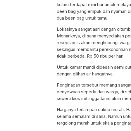
kolam terdapat mini bar untuk mela
been bag yang empuk dan nyaman di p
dua been bag untuk tamu.
Lokasinya sangat asri dengan ditum
Menariknya, di sana menyediakan p
resepsionis akan menghubungi warg
sekaligus membantu perekonomian m
tidak berbeda, Rp 50 ribu per hari.
Untuk kamar mandi didesain semi o
dengan pilihan air hangatnya.
Penginapan tersebut memang sangat 
penyewaan sepeda dari warga, di sek
seperti kios sehingga tamu akan mem
Harganya terlampau cukup murah. Ha
selama semalam di sana. Namun untuk 
tergolong murah untuk skala pengina