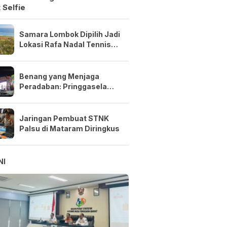
 Selfie
Samara Lombok Dipilih Jadi
Lokasi Rafa Nadal Tennis
Center Pertama di Asia
Tenggara
Benang yang Menjaga
Peradaban: Pringgasela
Menenun Masa Depan NTB
Jaringan Pembuat STNK
Palsu di Mataram Diringkus
NI