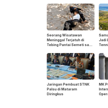
Seorang Wisatawan
Sama
Meninggal Terjatuh di
Jadi 
Tebing Pantai Semeti saat
Tenni
Selfie
Asia
Jaringan Pembuat STNK
MK P
Palsu di Mataram
Inter
Diringkus
Oper
Opsi