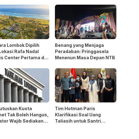
ra Lombok Dipilih
Benang yang Menjaga
Lokasi Rafa Nadal
Peradaban: Pringgasela
s Center Pertama di
Menenun Masa Depan NTB
 Tenggara
utuskan Kuota
Tim Hotman Paris
net Tak Boleh Hangus,
Klarifikasi Soal Uang
ator Wajib Sediakan
Taliasih untuk Santri
 Perlindungan
Korban Terbakar