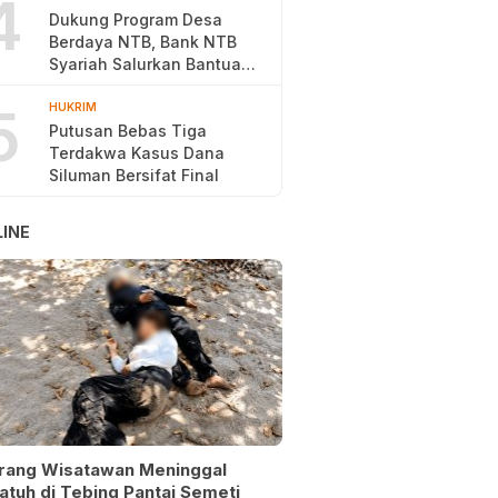
4
Dukung Program Desa
Berdaya NTB, Bank NTB
Syariah Salurkan Bantuan
Budidaya Ayam Petelur
5
HUKRIM
Putusan Bebas Tiga
Terdakwa Kasus Dana
Siluman Bersifat Final
INE
rang Wisatawan Meninggal
atuh di Tebing Pantai Semeti