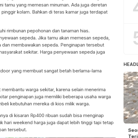
yani tamu yang memesan minuman. Ada juga deretan
inggir kolam. Bahkan di teras kamar juga terdapat
buhi rimbunan pepohonan dan tanaman hias.
enyewaan sepeda. Jika tamu akan memesan sepeda,
a dan membawakan sepeda. Penginapan tersebut
asyarakat sekitar. Harga penyewaan sepeda juga
HEADL
utdoor yang membuat sangat betah berlama-lama
membantu warga sekitar, karena selain menerima
itar penginapan juga memiliki beberapa usaha warga
beli kebutuhan mereka di kios milik warga.
nya di kisaran Rp400 ribuan sudah bisa menginap
hari weekend harga juga dapat lebih tinggi tapi tetap
pan tersebut.
Seo
Terj