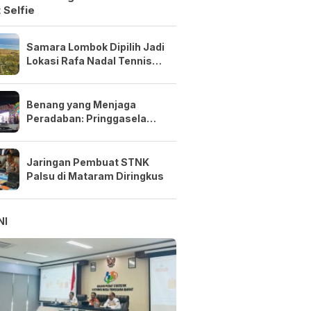
 Selfie
Samara Lombok Dipilih Jadi
Lokasi Rafa Nadal Tennis
Center Pertama di Asia
Tenggara
Benang yang Menjaga
Peradaban: Pringgasela
Menenun Masa Depan NTB
Jaringan Pembuat STNK
Palsu di Mataram Diringkus
NI