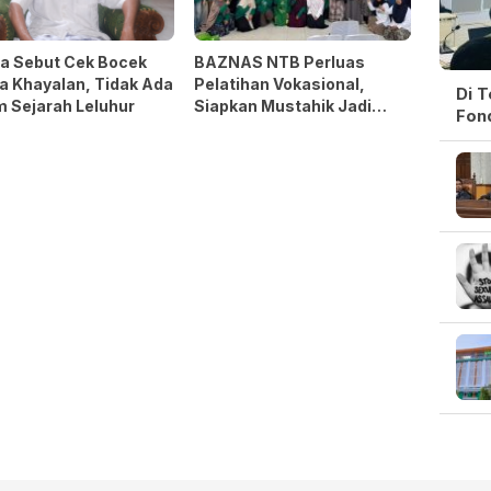
a Sebut Cek Bocek
BAZNAS NTB Perluas
a Khayalan, Tidak Ada
Pelatihan Vokasional,
Di 
 Sejarah Leluhur
Siapkan Mustahik Jadi
Fon
Wirausaha