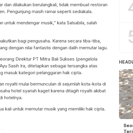
r dan dilakukan berulangkali, tidak membuat restoran
en. Pengunjung masih ramai seperti sediakala.
an untuk mendengar musik,” kata Salsabila, salah
utkan bagi pengusaha. Karena secara tiba-tiba,
ng dengan nilai fantastis dengan dalih memutar lagu.
seorang Direktur PT Mitra Bali Sukses (pengelola
HEADL
 Ayu Sasih Ira, ditetapkan sebagai tersangka atas
g masuk kategori pelanggaran hak cipta.
n royalti mulai bermunculan di sejumlah kota-kota di
ha hotel syariah kaget karena ditagih royalti akibat
di hotelnya.
ua kali untuk memutar musik yang memiliki hak cipta.
Seo
Terj