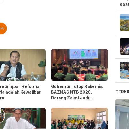
saat
ink
nur Iqbal: Reforma
Gubernur Tutup Rakernis
TERKI
ia adalah Kewajiban
BAZNAS NTB 2026,
ra
Dorong Zakat Jadi
Kekuatan Pengentasan
Kemiskinan