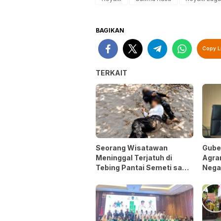
BAGIKAN
Copy L
TERKAIT
Seorang Wisatawan
Guber
Meninggal Terjatuh di
Agrar
Tebing Pantai Semeti saat
Nega
Selfie