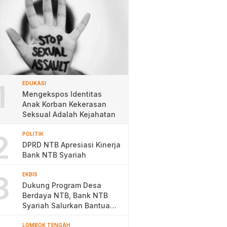
1
EDUKASI
Mengekspos Identitas
Anak Korban Kekerasan
Seksual Adalah Kejahatan
2
POLITIK
DPRD NTB Apresiasi Kinerja
Bank NTB Syariah
3
EKBIS
Dukung Program Desa
Berdaya NTB, Bank NTB
Syariah Salurkan Bantuan
Budidaya Ayam Petelur
LOMBOK TENGAH