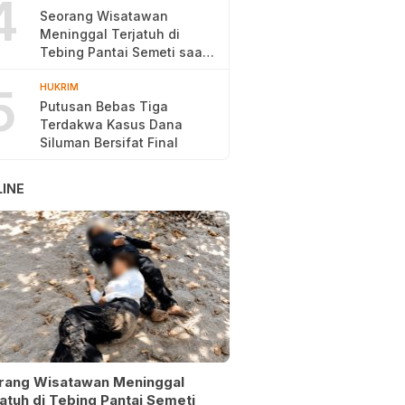
4
Seorang Wisatawan
Meninggal Terjatuh di
Tebing Pantai Semeti saat
Selfie
5
HUKRIM
Putusan Bebas Tiga
Terdakwa Kasus Dana
Siluman Bersifat Final
INE
rang Wisatawan Meninggal
atuh di Tebing Pantai Semeti