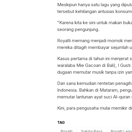
Meskipun hanya satu lagu yang diputa
tersebut kehilangan antusias konsum
“Karena kita ke sini untuk makan buk
seorang pengunjung.
Royalti memang menjadi momok menak
mereka ditagih membayar sejumlah ua
Kasus pertama di tahun ini menjerat 
waralaba Mie Gacoan di Bali), I Gusti
dugaan memutar musik tanpa izin yan
Dari sana kemudian rentetan penagiha
Indonesia. Bahkan di Mataram, pengusa
memutar lantunan ayat suci Al-quran 
Kini, para pengusaha mulai memikir d
TAG
Royalti
Sukma Rasa
Royalti Lagu