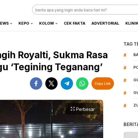
EWS
KEPO
KOLOM
CEK FAKTA
ADVERTORIAL
KLINI
TAG T
agih Royalti, Sukma Rasa
#
B
gu ‘Tegining Teganang’
#
P
#
G
Copy Link
#
G
#
Z
Perbesar
BERIT