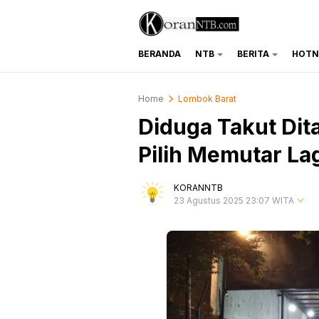
BERANDA
NTB
BERITA
HOTN
koranntb.com
Home
Lombok Barat
Diduga Takut Dit
Pilih Memutar La
KORANNTB
23 Agustus 2025 23:07 WITA