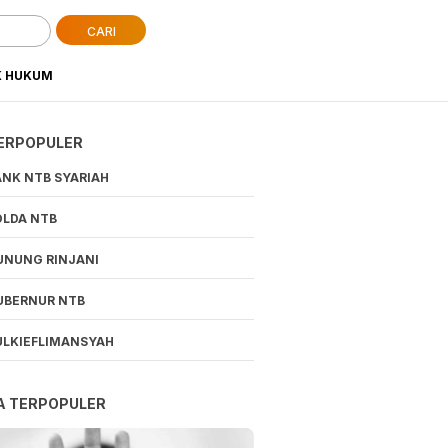
CARI
K HUKUM
ERPOPULER
ANK NTB SYARIAH
OLDA NTB
UNUNG RINJANI
UBERNUR NTB
ULKIEFLIMANSYAH
A TERPOPULER