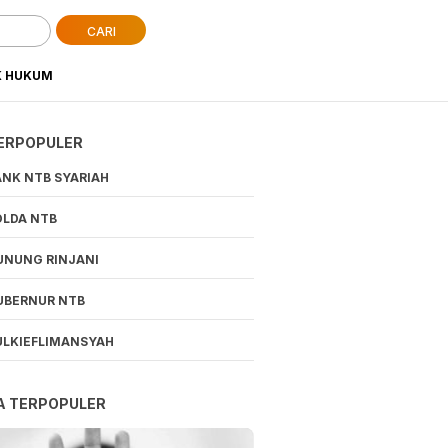
CARI
K HUKUM
ERPOPULER
ANK NTB SYARIAH
OLDA NTB
UNUNG RINJANI
UBERNUR NTB
ULKIEFLIMANSYAH
A TERPOPULER