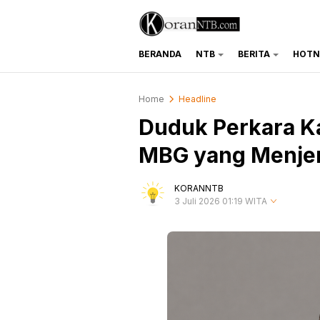
BERANDA
NTB
BERITA
HOTN
koranntb.com
Home
Headline
Duduk Perkara K
MBG yang Menje
KORANNTB
3 Juli 2026 01:19 WITA