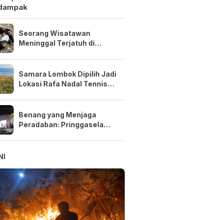
dampak
Seorang Wisatawan
Meninggal Terjatuh di
Tebing Pantai Semeti saat
Selfie
Samara Lombok Dipilih Jadi
Lokasi Rafa Nadal Tennis
Center Pertama di Asia
Tenggara
Benang yang Menjaga
Peradaban: Pringgasela
Menenun Masa Depan NTB
NI