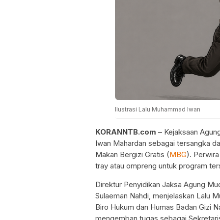
Ilustrasi Lalu Muhammad Iwan
KORANNTB.com
– Kejaksaan Agung
Iwan Mahardan sebagai tersangka dal
Makan Bergizi Gratis (
MBG
). Perwira
tray atau ompreng untuk program ter
Direktur Penyidikan Jaksa Agung Mu
Sulaeman Nahdi, menjelaskan Lalu 
Biro Hukum dan Humas Badan Gizi Nas
mengemban tugas sebagai Sekretari