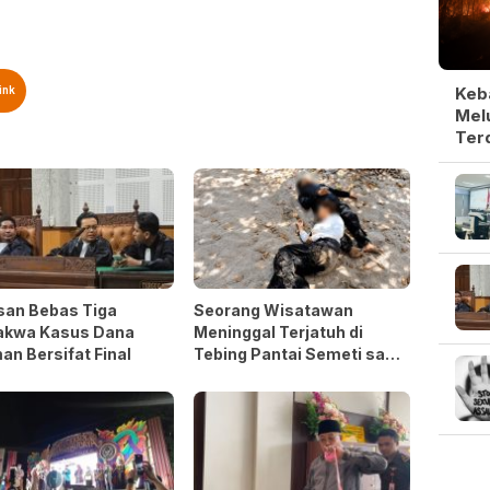
Keb
ink
Melu
Ter
san Bebas Tiga
Seorang Wisatawan
akwa Kasus Dana
Meninggal Terjatuh di
an Bersifat Final
Tebing Pantai Semeti saat
Selfie