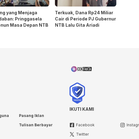
ng yang Menjaga
Terkuak, Dana Rp24 Miliar
daban: Pringgasela
Cair di Periode PJ Gubernur
nun Masa Depan NTB
NTB Lalu Gita Ariadi
IKUTI KAMI
guna
Pasang Iklan
Tulisan Berbayar
Facebook
Instag
Twitter