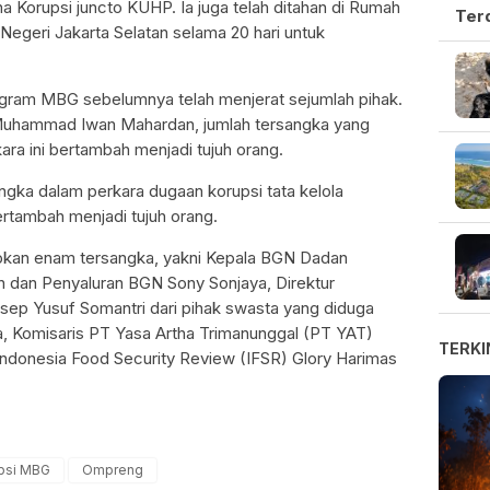
Korupsi juncto KUHP. Ia juga telah ditahan di Rumah
Ter
geri Jakarta Selatan selama 20 hari untuk
ogram MBG sebelumnya telah menjerat sejumlah pihak.
 Muhammad Iwan Mahardan, jumlah tersangka yang
ara ini bertambah menjadi tujuh orang.
ngka dalam perkara dugaan korupsi tata kelola
tambah menjadi tujuh orang.
pkan enam tersangka, yakni Kepala BGN Dadan
n dan Penyaluran BGN Sony Sonjaya, Direktur
p Yusuf Somantri dari pihak swasta yang diduga
, Komisaris PT Yasa Artha Trimanunggal (PT YAT)
TERKI
Indonesia Food Security Review (IFSR) Glory Harimas
psi MBG
Ompreng