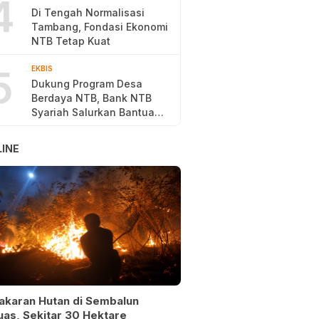
4
Di Tengah Normalisasi
Tambang, Fondasi Ekonomi
NTB Tetap Kuat
5
EKBIS
Dukung Program Desa
Berdaya NTB, Bank NTB
Syariah Salurkan Bantuan
Budidaya Ayam Petelur
INE
akaran Hutan di Sembalun
as, Sekitar 30 Hektare