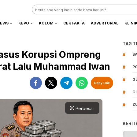
EWS
KEPO
KOLOM
CEK FAKTA
ADVERTORIAL
KLINI
TAG T
asus Korupsi Ompreng
#
B
rat Lalu Muhammad Iwan
#
P
#
G
Copy Link
#
G
#
Z
Perbesar
BERIT