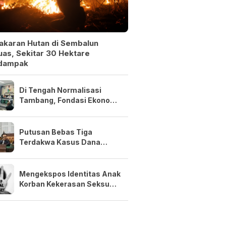
akaran Hutan di Sembalun
as, Sekitar 30 Hektare
dampak
Di Tengah Normalisasi
Tambang, Fondasi Ekonomi
NTB Tetap Kuat
Putusan Bebas Tiga
Terdakwa Kasus Dana
Siluman Bersifat Final
Mengekspos Identitas Anak
Korban Kekerasan Seksual
Adalah Kejahatan