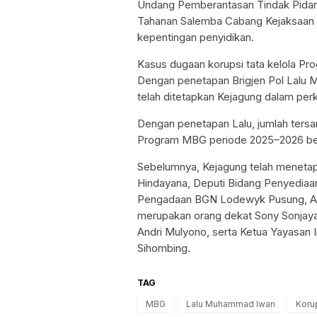
Undang Pemberantasan Tindak Pidana 
Tahanan Salemba Cabang Kejaksaan Ne
kepentingan penyidikan.
Kasus dugaan korupsi tata kelola Pr
Dengan penetapan Brigjen Pol Lalu
telah ditetapkan Kejagung dalam perk
Dengan penetapan Lalu, jumlah tersa
Program MBG periode 2025–2026 ber
Sebelumnya, Kejagung telah meneta
Hindayana, Deputi Bidang Penyediaa
Pengadaan BGN Lodewyk Pusung, Ase
merupakan orang dekat Sony Sonjaya
Andri Mulyono, serta Ketua Yayasan 
Sihombing.
TAG
MBG
Lalu Muhammad Iwan
Koru