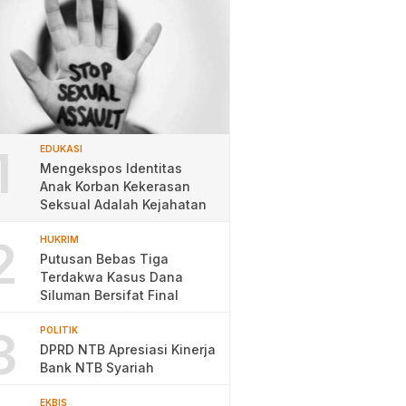
1
EDUKASI
Mengekspos Identitas
Anak Korban Kekerasan
Seksual Adalah Kejahatan
2
HUKRIM
Putusan Bebas Tiga
Terdakwa Kasus Dana
Siluman Bersifat Final
3
POLITIK
DPRD NTB Apresiasi Kinerja
Bank NTB Syariah
EKBIS