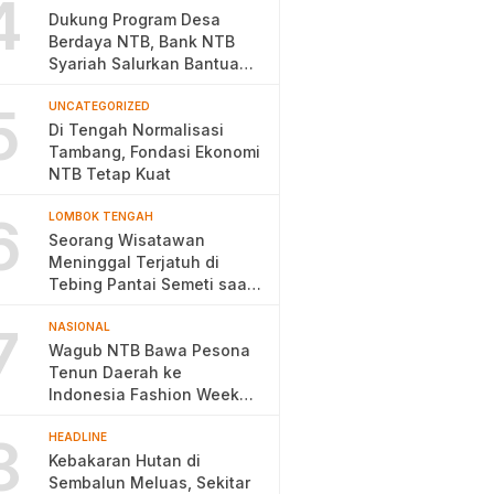
4
Dukung Program Desa
Berdaya NTB, Bank NTB
Syariah Salurkan Bantuan
Budidaya Ayam Petelur
5
UNCATEGORIZED
Di Tengah Normalisasi
Tambang, Fondasi Ekonomi
NTB Tetap Kuat
6
LOMBOK TENGAH
Seorang Wisatawan
Meninggal Terjatuh di
Tebing Pantai Semeti saat
Selfie
7
NASIONAL
Wagub NTB Bawa Pesona
Tenun Daerah ke
Indonesia Fashion Week
2026
8
HEADLINE
Kebakaran Hutan di
Sembalun Meluas, Sekitar