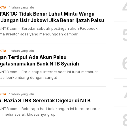
1 tahun yang lalu
AKTA
FAKTA: Tidak Benar Luhut Minta Warga
 Jangan Usir Jokowi Jika Benar Ijazah Palsu
NTB.com – Beredar sebuah postingan akun Facebook
ma Kreator Joss yang mengunggah gambar
1 tahun yang lalu
AKTA
an Tertipu! Ada Akun Palsu
gatasnamakan Bank NTB Syariah
NTB.com – Era disrupsi internet saat ini turut membuat
masi berkembang dengan sangat
1 tahun yang lalu
AKTA
: Razia STNK Serentak Digelar di NTB
NTB.com – Beberapa hari belakangan ini beredar narasi
ui media sosial, khususnya grup