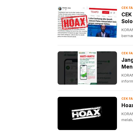
CEK F
CEK 
Solo
KORAN
berna
CEK F
Jang
Men
KORAN
infor
CEK F
Hoax
KORAN
melal