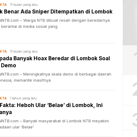
11 bulan yang lalu
AKTA
k Benar Ada Sniper Ditempatkan di Lombok
NTB.com – Warga NTB dibuat resah dengan beredarnya
berantai di media sosial yang
11 bulan yang lalu
AKTA
ada Banyak Hoax Beredar di Lombok Soal
i Demo
NTB.com – Meningkatnya skala demo di berbagai daerah
donesia, memantik masifnya
1 tahun yang lalu
AKTA
Fakta: Heboh Ular ‘Belae’ di Lombok, Ini
anya
NTB.com – Banyak masyarakat di Lombok NTB meyakini
daan ular ‘Belae’