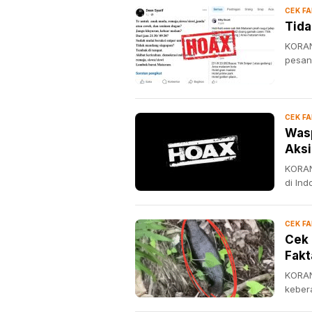
CEK F
Tida
KORAN
pesan 
CEK F
Wasp
Aks
KORAN
di In
CEK F
Cek 
Fakt
KORAN
kebera