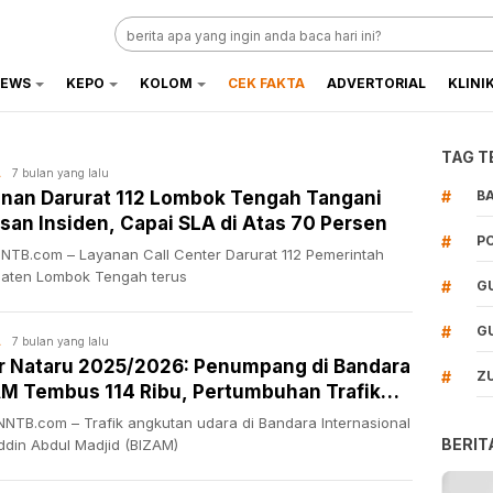
EWS
KEPO
KOLOM
CEK FAKTA
ADVERTORIAL
KLINI
TAG T
7 bulan yang lalu
A
nan Darurat 112 Lombok Tengah Tangani
#
B
san Insiden, Capai SLA di Atas 70 Persen
#
P
 NTB.com – Layanan Call Center Darurat 112 Pemerintah
aten Lombok Tengah terus
#
G
#
G
7 bulan yang lalu
A
r Nataru 2025/2026: Penumpang di Bandara
#
Z
M Tembus 114 Ribu, Pertumbuhan Trafik
a Naik Tajam!
NTB.com – Trafik angkutan udara di Bandara Internasional
BERIT
ddin Abdul Madjid (BIZAM)