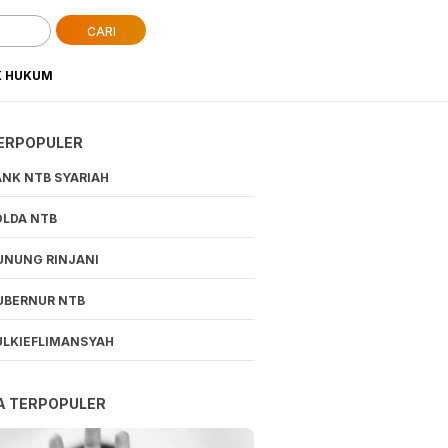
CARI
K HUKUM
ERPOPULER
ANK NTB SYARIAH
OLDA NTB
UNUNG RINJANI
UBERNUR NTB
ULKIEFLIMANSYAH
A TERPOPULER