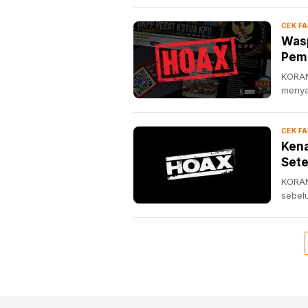
CEK F
Was
Pem
KORAN
menya
CEK F
Kena
Sete
KORAN
sebel