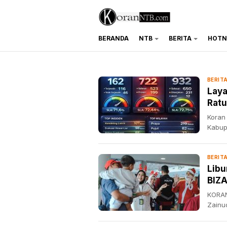
BERANDA
NTB
BERITA
HOTN
koranntb.com
BERIT
Laya
Ratu
Koran
Kabup
BERIT
Libu
BIZA
Udar
KORAN
Zainu