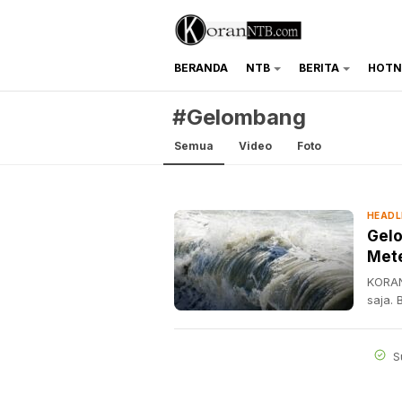
BERANDA
NTB
BERITA
HOTN
koranntb.com
#Gelombang
Semua
Video
Foto
HEADL
Gelo
Met
KORAN
saja. 
S