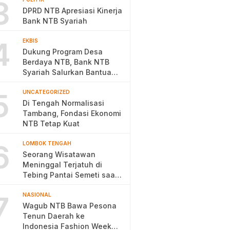
3
DPRD NTB Apresiasi Kinerja
Bank NTB Syariah
4
EKBIS
Dukung Program Desa
Berdaya NTB, Bank NTB
Syariah Salurkan Bantuan
Budidaya Ayam Petelur
5
UNCATEGORIZED
Di Tengah Normalisasi
Tambang, Fondasi Ekonomi
NTB Tetap Kuat
6
LOMBOK TENGAH
Seorang Wisatawan
Meninggal Terjatuh di
Tebing Pantai Semeti saat
Selfie
7
NASIONAL
Wagub NTB Bawa Pesona
Tenun Daerah ke
Indonesia Fashion Week