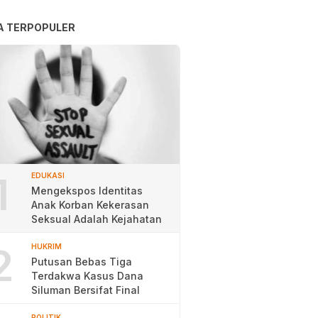
A TERPOPULER
1
EDUKASI
Mengekspos Identitas
Anak Korban Kekerasan
Seksual Adalah Kejahatan
2
HUKRIM
Putusan Bebas Tiga
Terdakwa Kasus Dana
Siluman Bersifat Final
POLITIK