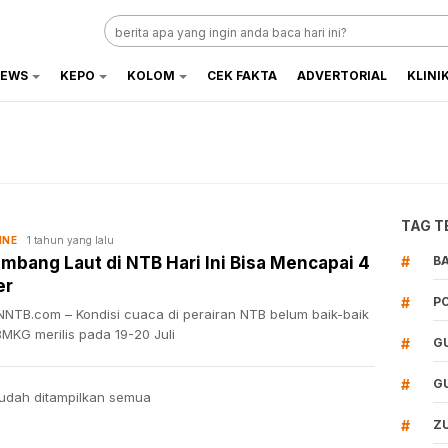
EWS
KEPO
KOLOM
CEK FAKTA
ADVERTORIAL
KLINI
TAG T
1 tahun yang lalu
INE
mbang Laut di NTB Hari Ini Bisa Mencapai 4
#
B
er
#
P
NTB.com – Kondisi cuaca di perairan NTB belum baik-baik
BMKG merilis pada 19-20 Juli
#
G
#
G
udah ditampilkan semua
#
Z