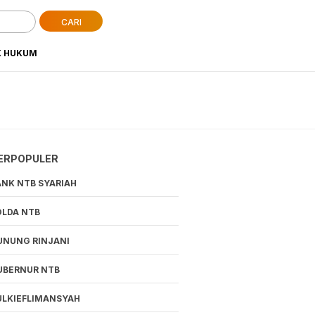
CARI
K HUKUM
ERPOPULER
ANK NTB SYARIAH
OLDA NTB
UNUNG RINJANI
UBERNUR NTB
ULKIEFLIMANSYAH