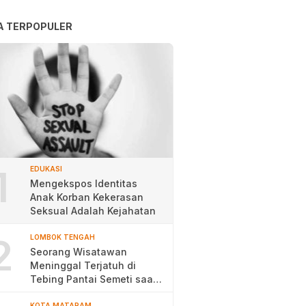
A TERPOPULER
1
EDUKASI
Mengekspos Identitas
Anak Korban Kekerasan
Seksual Adalah Kejahatan
2
LOMBOK TENGAH
Seorang Wisatawan
Meninggal Terjatuh di
Tebing Pantai Semeti saat
Selfie
KOTA MATARAM