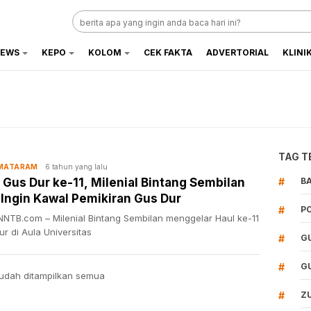
EWS
KEPO
KOLOM
CEK FAKTA
ADVERTORIAL
KLINI
TAG T
6 tahun yang lalu
 MATARAM
 Gus Dur ke-11, Milenial Bintang Sembilan
#
B
Ingin Kawal Pemikiran Gus Dur
#
P
NTB.com – Milenial Bintang Sembilan menggelar Haul ke-11
r di Aula Universitas
#
G
#
G
udah ditampilkan semua
#
Z