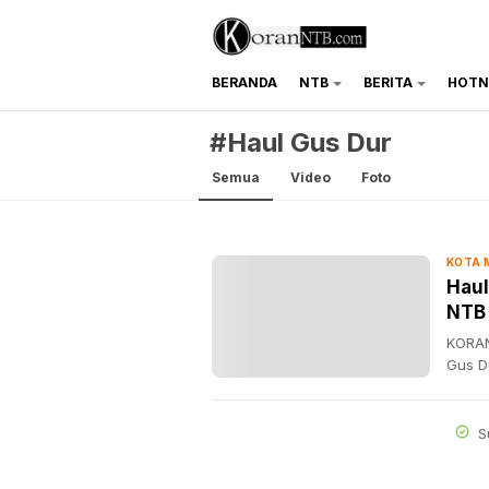
BERANDA
NTB
BERITA
HOTN
koranntb.com
#Haul Gus Dur
Semua
Video
Foto
KOTA
Haul
NTB 
KORAN
Gus Du
S