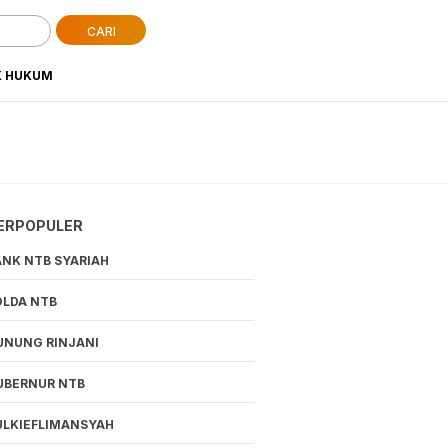
CARI
K HUKUM
ERPOPULER
ANK NTB SYARIAH
OLDA NTB
UNUNG RINJANI
UBERNUR NTB
ULKIEFLIMANSYAH