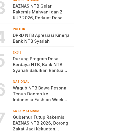
3
BAZNAS NTB Gelar
Rakernis Mahyani dan Z-
KUP 2026, Perkuat Desa
Berdaya
4
POLITIK
DPRD NTB Apresiasi Kinerja
Bank NTB Syariah
5
EKBIS
Dukung Program Desa
Berdaya NTB, Bank NTB
Syariah Salurkan Bantuan
Budidaya Ayam Petelur
6
NASIONAL
Wagub NTB Bawa Pesona
Tenun Daerah ke
Indonesia Fashion Week
2026
7
KOTA MATARAM
Gubernur Tutup Rakernis
BAZNAS NTB 2026, Dorong
Zakat Jadi Kekuatan