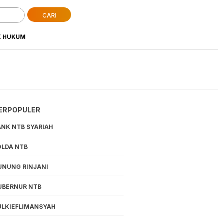
CARI
K HUKUM
ERPOPULER
ANK NTB SYARIAH
OLDA NTB
UNUNG RINJANI
UBERNUR NTB
ULKIEFLIMANSYAH