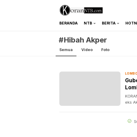
BERANDA
NTB
BERITA
HOTN
koranntb.com
#Hibah Akper
Semua
Video
Foto
LOMBO
Gube
Lom
KORAN
eks A
S