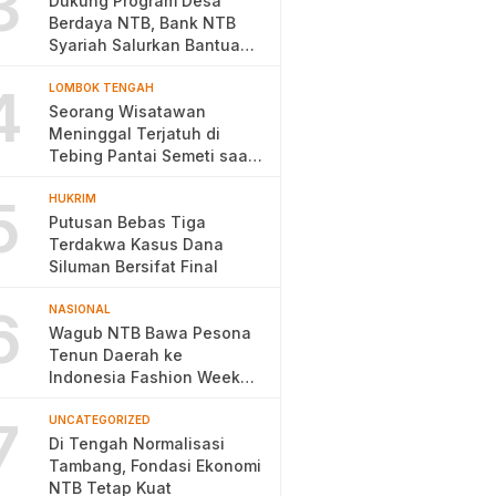
3
Dukung Program Desa
Berdaya NTB, Bank NTB
Syariah Salurkan Bantuan
Budidaya Ayam Petelur
4
LOMBOK TENGAH
Seorang Wisatawan
Meninggal Terjatuh di
Tebing Pantai Semeti saat
Selfie
5
HUKRIM
Putusan Bebas Tiga
Terdakwa Kasus Dana
Siluman Bersifat Final
6
NASIONAL
Wagub NTB Bawa Pesona
Tenun Daerah ke
Indonesia Fashion Week
2026
7
UNCATEGORIZED
Di Tengah Normalisasi
Tambang, Fondasi Ekonomi
NTB Tetap Kuat