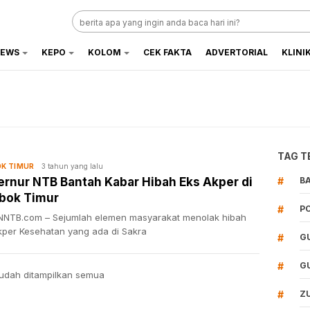
EWS
KEPO
KOLOM
CEK FAKTA
ADVERTORIAL
KLINI
TAG T
3 tahun yang lalu
K TIMUR
rnur NTB Bantah Kabar Hibah Eks Akper di
#
B
bok Timur
#
P
NTB.com – Sejumlah elemen masyarakat menolak hibah
kper Kesehatan yang ada di Sakra
#
G
#
G
udah ditampilkan semua
#
Z