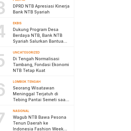
3
DPRD NTB Apresiasi Kinerja
Bank NTB Syariah
4
EKBIS
Dukung Program Desa
Berdaya NTB, Bank NTB
Syariah Salurkan Bantuan
Budidaya Ayam Petelur
5
UNCATEGORIZED
Di Tengah Normalisasi
Tambang, Fondasi Ekonomi
NTB Tetap Kuat
6
LOMBOK TENGAH
Seorang Wisatawan
Meninggal Terjatuh di
Tebing Pantai Semeti saat
Selfie
7
NASIONAL
Wagub NTB Bawa Pesona
Tenun Daerah ke
Indonesia Fashion Week