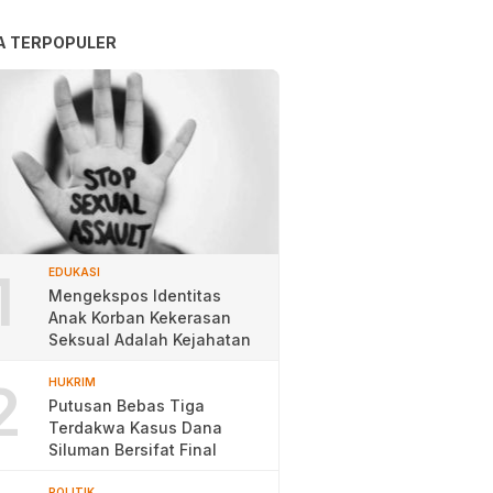
A TERPOPULER
1
EDUKASI
Mengekspos Identitas
Anak Korban Kekerasan
Seksual Adalah Kejahatan
2
HUKRIM
Putusan Bebas Tiga
Terdakwa Kasus Dana
Siluman Bersifat Final
POLITIK