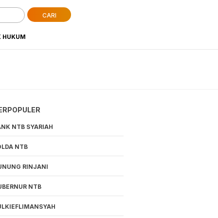
CARI
K HUKUM
ERPOPULER
ANK NTB SYARIAH
OLDA NTB
UNUNG RINJANI
UBERNUR NTB
ULKIEFLIMANSYAH