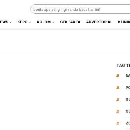
EWS
KEPO
KOLOM
CEK FAKTA
ADVERTORIAL
KLINI
TAG T
#
B
#
P
#
G
#
G
#
Z