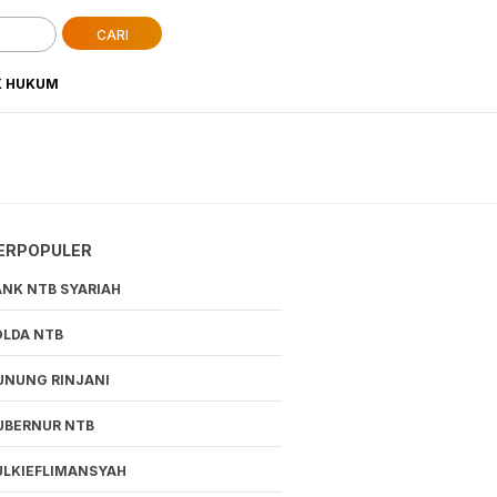
CARI
K HUKUM
ERPOPULER
ANK NTB SYARIAH
OLDA NTB
UNUNG RINJANI
UBERNUR NTB
ULKIEFLIMANSYAH