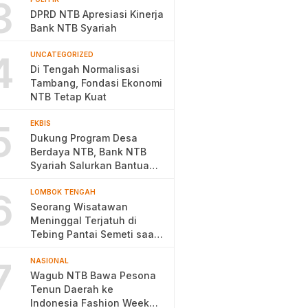
3
DPRD NTB Apresiasi Kinerja
Bank NTB Syariah
4
UNCATEGORIZED
Di Tengah Normalisasi
Tambang, Fondasi Ekonomi
NTB Tetap Kuat
5
EKBIS
Dukung Program Desa
Berdaya NTB, Bank NTB
Syariah Salurkan Bantuan
Budidaya Ayam Petelur
6
LOMBOK TENGAH
Seorang Wisatawan
Meninggal Terjatuh di
Tebing Pantai Semeti saat
Selfie
7
NASIONAL
Wagub NTB Bawa Pesona
Tenun Daerah ke
Indonesia Fashion Week