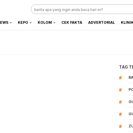
EWS
KEPO
KOLOM
CEK FAKTA
ADVERTORIAL
KLINI
TAG T
#
B
#
P
#
G
#
G
#
Z