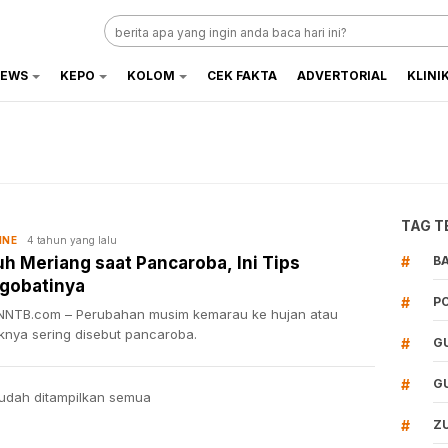
EWS
KEPO
KOLOM
CEK FAKTA
ADVERTORIAL
KLINI
TAG T
4 tahun yang lalu
INE
h Meriang saat Pancaroba, Ini Tips
#
B
gobatinya
#
P
NTB.com – Perubahan musim kemarau ke hujan atau
iknya sering disebut pancaroba.
#
G
#
G
udah ditampilkan semua
#
Z