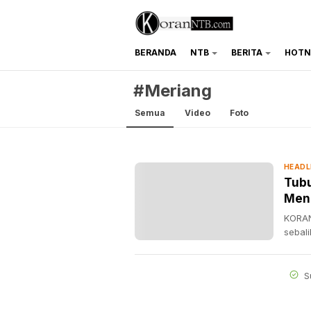
BERANDA
NTB
BERITA
HOTN
koranntb.com
#Meriang
Semua
Video
Foto
HEADL
Tubu
Men
KORAN
sebal
S