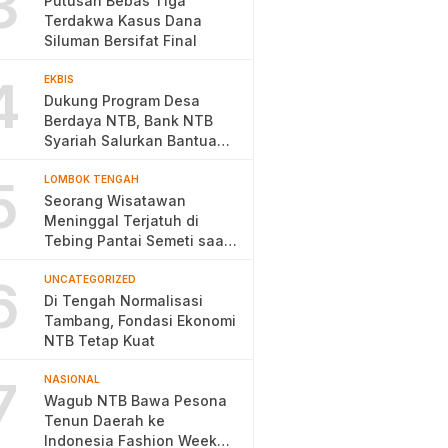
3
Putusan Bebas Tiga
Terdakwa Kasus Dana
Siluman Bersifat Final
4
EKBIS
Dukung Program Desa
Berdaya NTB, Bank NTB
Syariah Salurkan Bantuan
Budidaya Ayam Petelur
5
LOMBOK TENGAH
Seorang Wisatawan
Meninggal Terjatuh di
Tebing Pantai Semeti saat
Selfie
6
UNCATEGORIZED
Di Tengah Normalisasi
Tambang, Fondasi Ekonomi
NTB Tetap Kuat
7
NASIONAL
Wagub NTB Bawa Pesona
Tenun Daerah ke
Indonesia Fashion Week