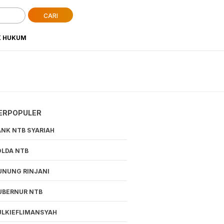
CARI
K HUKUM
ERPOPULER
ANK NTB SYARIAH
OLDA NTB
UNUNG RINJANI
UBERNUR NTB
ULKIEFLIMANSYAH