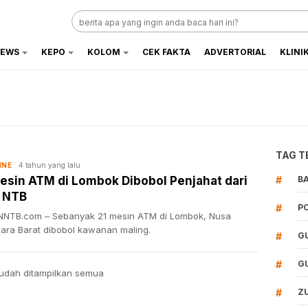
EWS
KEPO
KOLOM
CEK FAKTA
ADVERTORIAL
KLINI
TAG T
4 tahun yang lalu
INE
esin ATM di Lombok Dibobol Penjahat dari
#
B
 NTB
#
P
NTB.com – Sebanyak 21 mesin ATM di Lombok, Nusa
ara Barat dibobol kawanan maling.
#
G
#
G
udah ditampilkan semua
#
Z