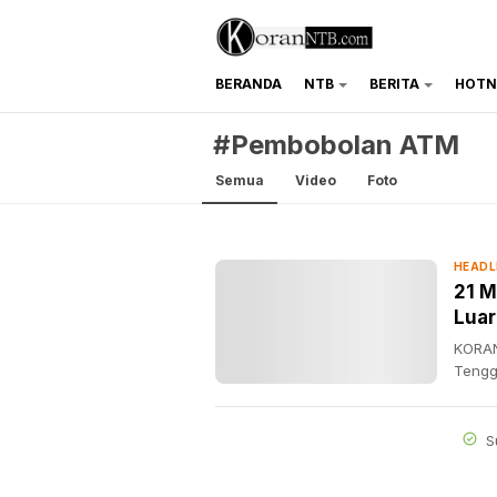
BERANDA
NTB
BERITA
HOTN
koranntb.com
#Pembobolan ATM
Semua
Video
Foto
HEADL
21 M
Luar
KORAN
Tengg
S