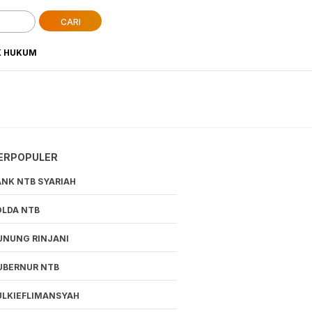
CARI
K HUKUM
ERPOPULER
ANK NTB SYARIAH
OLDA NTB
UNUNG RINJANI
UBERNUR NTB
ULKIEFLIMANSYAH