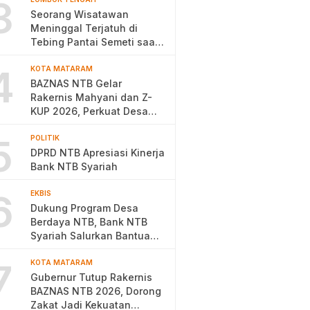
3
Seorang Wisatawan
Meninggal Terjatuh di
Tebing Pantai Semeti saat
Selfie
4
KOTA MATARAM
BAZNAS NTB Gelar
Rakernis Mahyani dan Z-
KUP 2026, Perkuat Desa
Berdaya
5
POLITIK
DPRD NTB Apresiasi Kinerja
Bank NTB Syariah
6
EKBIS
Dukung Program Desa
Berdaya NTB, Bank NTB
Syariah Salurkan Bantuan
Budidaya Ayam Petelur
7
KOTA MATARAM
Gubernur Tutup Rakernis
BAZNAS NTB 2026, Dorong
Zakat Jadi Kekuatan