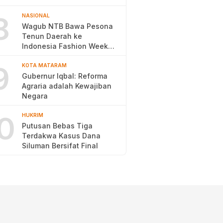
Pengentasan Kemiskinan
8
NASIONAL
Wagub NTB Bawa Pesona
Tenun Daerah ke
Indonesia Fashion Week
2026
9
KOTA MATARAM
Gubernur Iqbal: Reforma
Agraria adalah Kewajiban
Negara
0
HUKRIM
Putusan Bebas Tiga
Terdakwa Kasus Dana
Siluman Bersifat Final