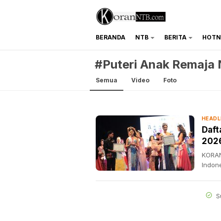
BERANDA
NTB
BERITA
HOTN
koranntb.com
#Puteri Anak Remaja
Semua
Video
Foto
HEADL
Daft
202
KORAN
Indon
S