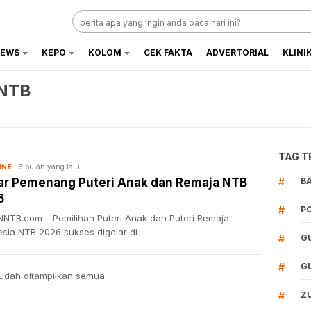
EWS
KEPO
KOLOM
CEK FAKTA
ADVERTORIAL
KLINI
 NTB
TAG T
3 bulan yang lalu
INE
ar Pemenang Puteri Anak dan Remaja NTB
#
B
6
#
P
NTB.com – Pemilihan Puteri Anak dan Puteri Remaja
esia NTB 2026 sukses digelar di
#
G
#
G
udah ditampilkan semua
#
Z