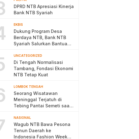
3
DPRD NTB Apresiasi Kinerja
Bank NTB Syariah
4
EKBIS
Dukung Program Desa
Berdaya NTB, Bank NTB
Syariah Salurkan Bantuan
Budidaya Ayam Petelur
5
UNCATEGORIZED
Di Tengah Normalisasi
Tambang, Fondasi Ekonomi
NTB Tetap Kuat
6
LOMBOK TENGAH
Seorang Wisatawan
Meninggal Terjatuh di
Tebing Pantai Semeti saat
Selfie
7
NASIONAL
Wagub NTB Bawa Pesona
Tenun Daerah ke
Indonesia Fashion Week