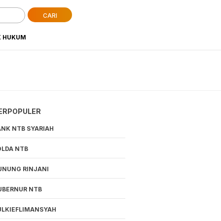
CARI
K HUKUM
ERPOPULER
ANK NTB SYARIAH
OLDA NTB
UNUNG RINJANI
UBERNUR NTB
ULKIEFLIMANSYAH