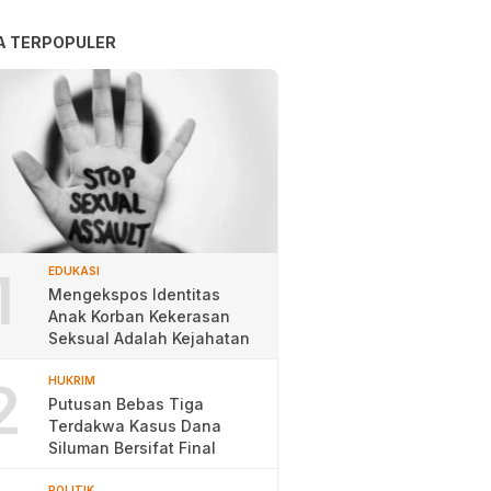
A TERPOPULER
1
EDUKASI
Mengekspos Identitas
Anak Korban Kekerasan
Seksual Adalah Kejahatan
2
HUKRIM
Putusan Bebas Tiga
Terdakwa Kasus Dana
Siluman Bersifat Final
POLITIK