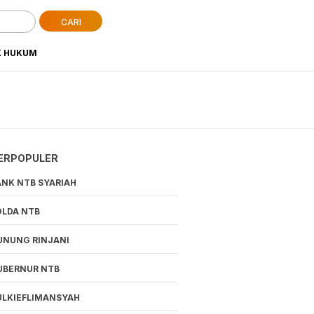
CARI
K HUKUM
ERPOPULER
ANK NTB SYARIAH
OLDA NTB
UNUNG RINJANI
UBERNUR NTB
ULKIEFLIMANSYAH