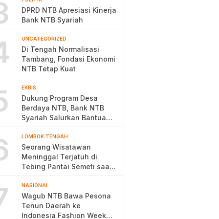
3
DPRD NTB Apresiasi Kinerja
Bank NTB Syariah
4
UNCATEGORIZED
Di Tengah Normalisasi
Tambang, Fondasi Ekonomi
NTB Tetap Kuat
5
EKBIS
Dukung Program Desa
Berdaya NTB, Bank NTB
Syariah Salurkan Bantuan
Budidaya Ayam Petelur
6
LOMBOK TENGAH
Seorang Wisatawan
Meninggal Terjatuh di
Tebing Pantai Semeti saat
Selfie
7
NASIONAL
Wagub NTB Bawa Pesona
Tenun Daerah ke
Indonesia Fashion Week