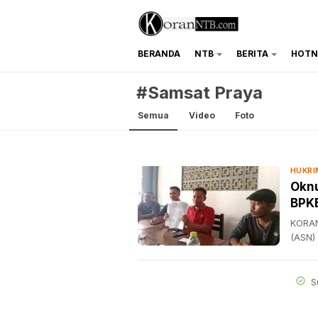
BERANDA
NTB
BERITA
HOTN
koranntb.com
#Samsat Praya
Semua
Video
Foto
HUKRI
Oknu
BPK
KORAN
(ASN)
S