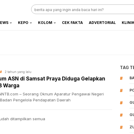
EWS
KEPO
KOLOM
CEK FAKTA
ADVERTORIAL
KLINI
TAG T
2 tahun yang lalu
M
m ASN di Samsat Praya Diduga Gelapkan
#
B
B Warga
#
P
NTB.com – Seorang Oknum Aparatur Pengawai Negeri
 Badan Pengelola Pendapatan Daerah
#
G
#
G
udah ditampilkan semua
#
Z