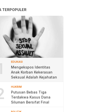
A TERPOPULER
1
EDUKASI
Mengekspos Identitas
Anak Korban Kekerasan
Seksual Adalah Kejahatan
2
HUKRIM
Putusan Bebas Tiga
Terdakwa Kasus Dana
Siluman Bersifat Final
POLITIK