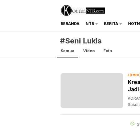
BERANDA
NTB
BERITA
HOTN
koranntb.com
#Seni Lukis
Semua
Video
Foto
LOMBO
Krea
Jadi
KORAN
Sesel
S