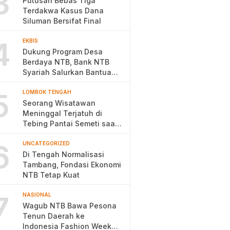
3
Putusan Bebas Tiga
Terdakwa Kasus Dana
Siluman Bersifat Final
4
EKBIS
Dukung Program Desa
Berdaya NTB, Bank NTB
Syariah Salurkan Bantuan
Budidaya Ayam Petelur
5
LOMBOK TENGAH
Seorang Wisatawan
Meninggal Terjatuh di
Tebing Pantai Semeti saat
Selfie
6
UNCATEGORIZED
Di Tengah Normalisasi
Tambang, Fondasi Ekonomi
NTB Tetap Kuat
7
NASIONAL
Wagub NTB Bawa Pesona
Tenun Daerah ke
Indonesia Fashion Week