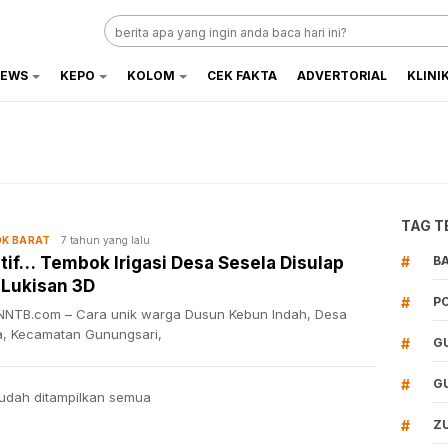
EWS
KEPO
KOLOM
CEK FAKTA
ADVERTORIAL
KLINI
TAG T
7 tahun yang lalu
K BARAT
tif… Tembok Irigasi Desa Sesela Disulap
#
B
 Lukisan 3D
#
P
NTB.com – Cara unik warga Dusun Kebun Indah, Desa
a, Kecamatan Gunungsari,
#
G
#
G
udah ditampilkan semua
#
Z