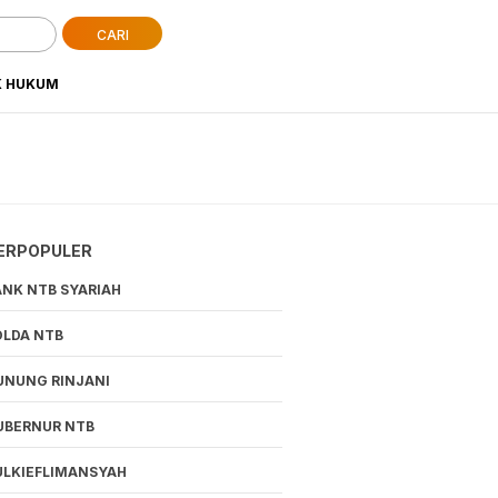
CARI
K HUKUM
ERPOPULER
ANK NTB SYARIAH
OLDA NTB
UNUNG RINJANI
UBERNUR NTB
ULKIEFLIMANSYAH