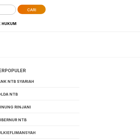
CARI
K HUKUM
ERPOPULER
ANK NTB SYARIAH
OLDA NTB
UNUNG RINJANI
UBERNUR NTB
ULKIEFLIMANSYAH