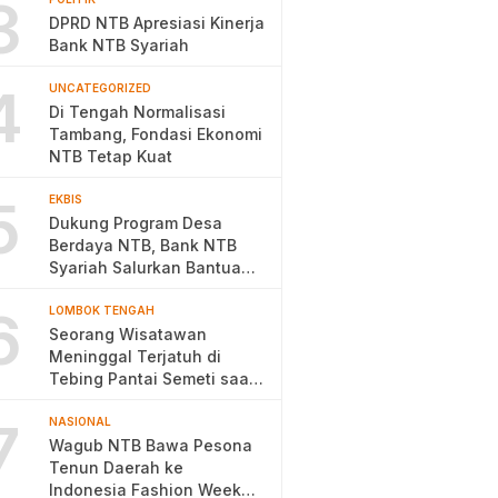
3
DPRD NTB Apresiasi Kinerja
Bank NTB Syariah
4
UNCATEGORIZED
Di Tengah Normalisasi
Tambang, Fondasi Ekonomi
NTB Tetap Kuat
5
EKBIS
Dukung Program Desa
Berdaya NTB, Bank NTB
Syariah Salurkan Bantuan
Budidaya Ayam Petelur
6
LOMBOK TENGAH
Seorang Wisatawan
Meninggal Terjatuh di
Tebing Pantai Semeti saat
Selfie
7
NASIONAL
Wagub NTB Bawa Pesona
Tenun Daerah ke
Indonesia Fashion Week