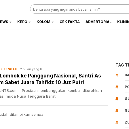
EWS
KEPO
KOLOM
CEK FAKTA
ADVERTORIAL
KLINI
TAG T
2 bulan yang lalu
K TENGAH
 Lombok ke Panggung Nasional, Santri As-
#
B
m Sabet Juara Tahfidz 10 Juz Putri
#
P
NTB.com – Prestasi membanggakan kembali ditorehkan
asi muda Nusa Tenggara Barat
#
G
#
G
udah ditampilkan semua
#
Z