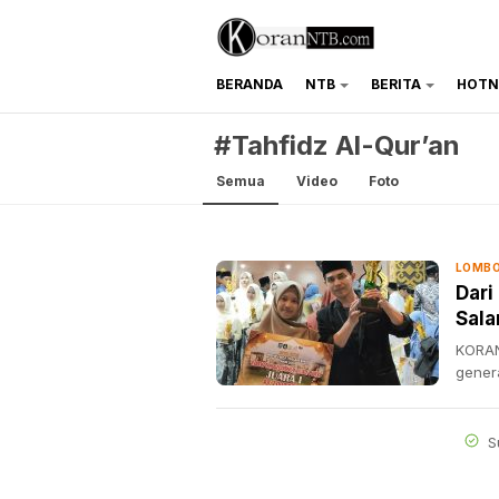
BERANDA
NTB
BERITA
HOTN
koranntb.com
#Tahfidz Al-Qur’an
Semua
Video
Foto
LOMBO
Dari
Sala
KORAN
gener
S