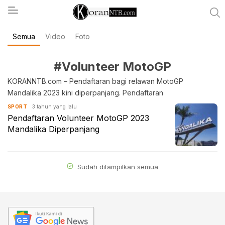
Semua
Video
Foto
koranntb.com
#Volunteer MotoGP
KORANNTB.com – Pendaftaran bagi relawan MotoGP
Mandalika 2023 kini diperpanjang. Pendaftaran
3 tahun yang lalu
SPORT
Pendaftaran Volunteer MotoGP 2023
Mandalika Diperpanjang
Sudah ditampilkan semua