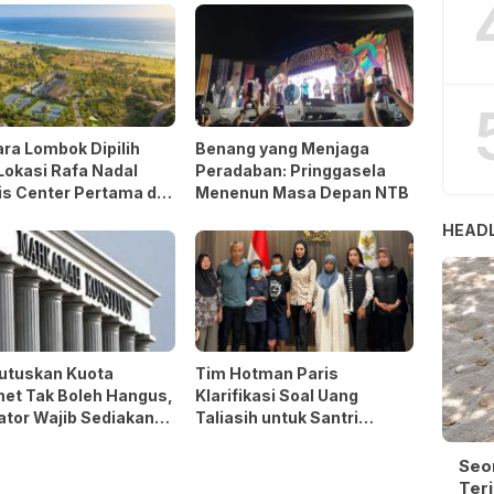
ra Lombok Dipilih
Benang yang Menjaga
Lokasi Rafa Nadal
Peradaban: Pringgasela
s Center Pertama di
Menenun Masa Depan NTB
 Tenggara
HEADL
utuskan Kuota
Tim Hotman Paris
net Tak Boleh Hangus,
Klarifikasi Soal Uang
ator Wajib Sediakan
Taliasih untuk Santri
 Perlindungan
Korban Terbakar
Seo
Terj