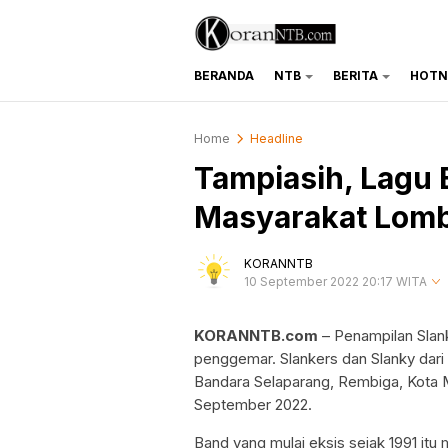
BERANDA
NTB
BERITA
HOTN
koranntb.com
Home
Headline
Tampiasih, Lagu 
Masyarakat Lom
KORANNTB
10 September 2022 20:17 WITA
KORANNTB.com
– Penampilan Slank
penggemar. Slankers dan Slanky dari
Bandara Selaparang, Rembiga, Kota 
September 2022.
Band yang mulai eksis sejak 1991 itu