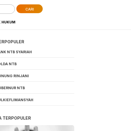
CARI
K HUKUM
ERPOPULER
ANK NTB SYARIAH
OLDA NTB
UNUNG RINJANI
UBERNUR NTB
ULKIEFLIMANSYAH
A TERPOPULER