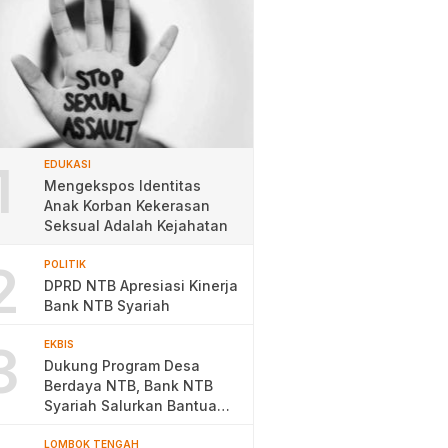
1
EDUKASI
Mengekspos Identitas
Anak Korban Kekerasan
Seksual Adalah Kejahatan
2
POLITIK
DPRD NTB Apresiasi Kinerja
Bank NTB Syariah
3
EKBIS
Dukung Program Desa
Berdaya NTB, Bank NTB
Syariah Salurkan Bantuan
Budidaya Ayam Petelur
LOMBOK TENGAH