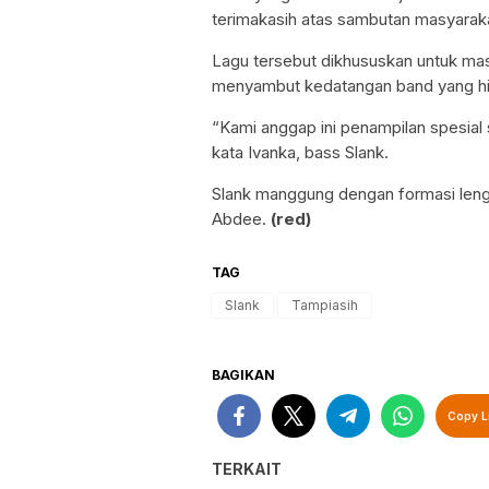
terimakasih atas sambutan masyara
Lagu tersebut dikhususkan untuk ma
menyambut kedatangan band yang hits
“Kami anggap ini penampilan spesial 
kata Ivanka, bass Slank.
Slank manggung dengan formasi lengk
Abdee.
(
red)
TAG
Slank
Tampiasih
BAGIKAN
Copy L
TERKAIT