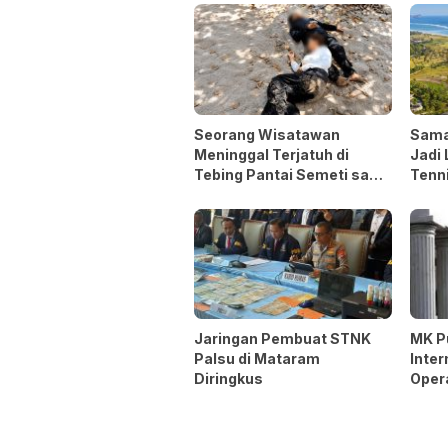
Seorang Wisatawan
Sama
Meninggal Terjatuh di
Jadi 
Tebing Pantai Semeti saat
Tenni
Selfie
Asia
Jaringan Pembuat STNK
MK P
Palsu di Mataram
Inter
Diringkus
Oper
Opsi