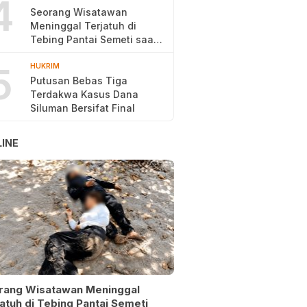
4
Seorang Wisatawan
Meninggal Terjatuh di
Tebing Pantai Semeti saat
Selfie
5
HUKRIM
Putusan Bebas Tiga
Terdakwa Kasus Dana
Siluman Bersifat Final
INE
rang Wisatawan Meninggal
atuh di Tebing Pantai Semeti