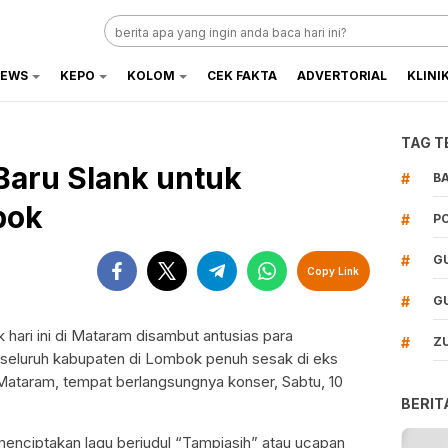
EWS
KEPO
KOLOM
CEK FAKTA
ADVERTORIAL
KLINI
TAG T
Baru Slank untuk
#
B
bok
#
P
#
G
Copy Link
#
G
 hari ini di Mataram disambut antusias para
#
Z
 seluruh kabupaten di Lombok penuh sesak di eks
Mataram, tempat berlangsungnya konser, Sabtu, 10
BERIT
 menciptakan lagu berjudul “Tampiasih” atau ucapan