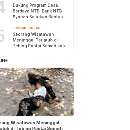
4
Dukung Program Desa
Berdaya NTB, Bank NTB
Syariah Salurkan Bantuan
Budidaya Ayam Petelur
5
LOMBOK TENGAH
Seorang Wisatawan
Meninggal Terjatuh di
Tebing Pantai Semeti saat
Selfie
INE
rang Wisatawan Meninggal
atuh di Tebing Pantai Semeti