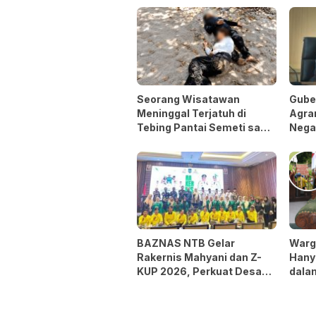
Seorang Wisatawan
Guber
Meninggal Terjatuh di
Agrar
Tebing Pantai Semeti saat
Nega
Selfie
BAZNAS NTB Gelar
Warg
Rakernis Mahyani dan Z-
Hany
KUP 2026, Perkuat Desa
dalam
Berdaya