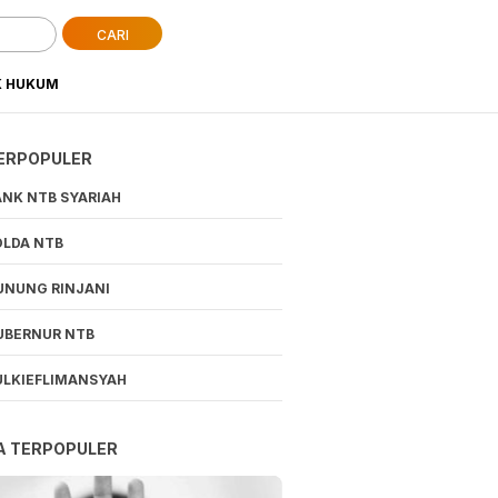
CARI
K HUKUM
ERPOPULER
ANK NTB SYARIAH
OLDA NTB
UNUNG RINJANI
UBERNUR NTB
ULKIEFLIMANSYAH
A TERPOPULER