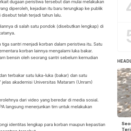
rkait dugaan peristiwa tersebut dan mulai melakukan
ang diperoleh, kejadian itu baru terungkap ke publik
isebut telah terjadi tahun lalu.
iannya di salah satu pondok (disebutkan lengkap) di
atanya.
iga santri menjadi korban dalam peristiwa itu. Satu
ementara korban lainnya mengalami luka bakar.
iram bensin oleh seorang santri sebelum kemudian
HEADL
dan terbakar satu luka-luka (bakar) dan satu
” jelas akademisi Universitas Mataram (Unram)
rolehnya dari video yang beredar di media sosial.
 LPA langsung menerjunkan tim untuk melakukan
Seo
ongi identitas lengkap para korban maupun kepastian
Terj