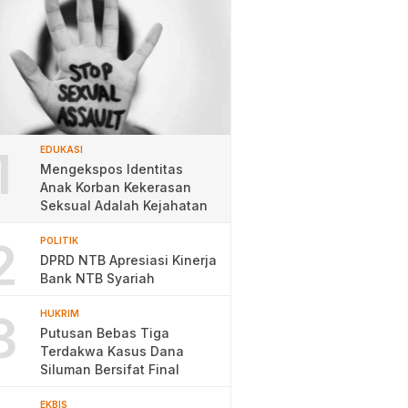
1
EDUKASI
Mengekspos Identitas
Anak Korban Kekerasan
Seksual Adalah Kejahatan
2
POLITIK
DPRD NTB Apresiasi Kinerja
Bank NTB Syariah
3
HUKRIM
Putusan Bebas Tiga
Terdakwa Kasus Dana
Siluman Bersifat Final
EKBIS