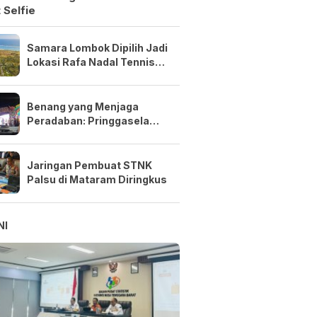
 Selfie
Samara Lombok Dipilih Jadi
Lokasi Rafa Nadal Tennis
Center Pertama di Asia
Tenggara
Benang yang Menjaga
Peradaban: Pringgasela
Menenun Masa Depan NTB
Jaringan Pembuat STNK
Palsu di Mataram Diringkus
NI