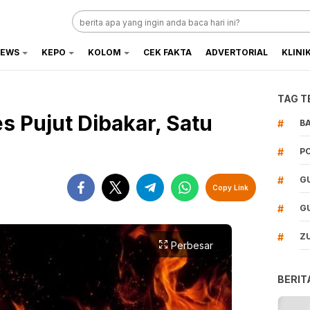
EWS
KEPO
KOLOM
CEK FAKTA
ADVERTORIAL
KLINI
TAG T
s Pujut Dibakar, Satu
#
B
#
P
#
G
Copy Link
#
G
#
Z
Perbesar
BERIT