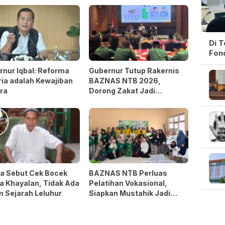
Di 
Fon
nur Iqbal: Reforma
Gubernur Tutup Rakernis
ia adalah Kewajiban
BAZNAS NTB 2026,
ra
Dorong Zakat Jadi
Kekuatan Pengentasan
Kemiskinan
a Sebut Cek Bocek
BAZNAS NTB Perluas
a Khayalan, Tidak Ada
Pelatihan Vokasional,
 Sejarah Leluhur
Siapkan Mustahik Jadi
Wirausaha