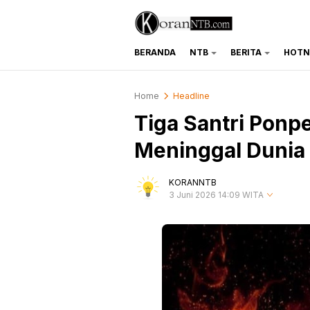
BERANDA
NTB
BERITA
HOTN
koranntb.com
Home
Headline
Tiga Santri Ponpe
Meninggal Dunia
KORANNTB
3 Juni 2026 14:09 WITA