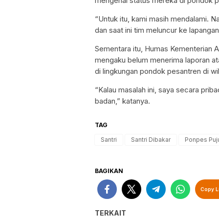
mengenai status mereka di pondok p
“Untuk itu, kami masih mendalami. Na
dan saat ini tim meluncur ke lapanga
Sementara itu, Humas Kementerian 
mengaku belum menerima laporan atau
di lingkungan pondok pesantren di wil
“Kalau masalah ini, saya secara priba
badan,” katanya.
TAG
Santri
Santri Dibakar
Ponpes Puj
BAGIKAN
Copy L
TERKAIT