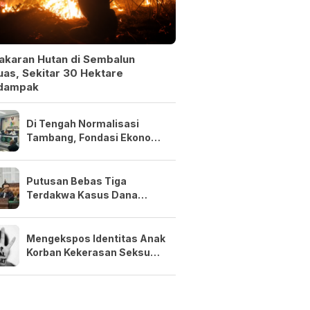
akaran Hutan di Sembalun
as, Sekitar 30 Hektare
dampak
Di Tengah Normalisasi
Tambang, Fondasi Ekonomi
NTB Tetap Kuat
Putusan Bebas Tiga
Terdakwa Kasus Dana
Siluman Bersifat Final
Mengekspos Identitas Anak
Korban Kekerasan Seksual
Adalah Kejahatan