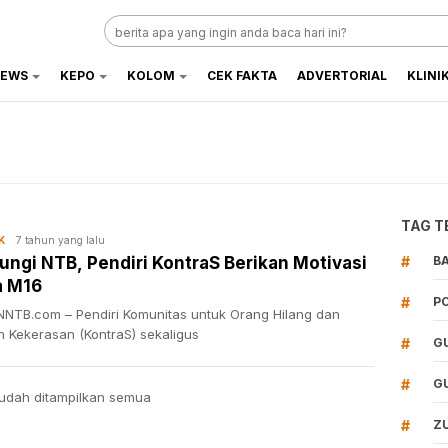
EWS
KEPO
KOLOM
CEK FAKTA
ADVERTORIAL
KLINI
TAG T
7 tahun yang lalu
K
ungi NTB, Pendiri KontraS Berikan Motivasi
#
B
a M16
#
P
NTB.com – Pendiri Komunitas untuk Orang Hilang dan
n Kekerasan (KontraS) sekaligus
#
G
#
G
udah ditampilkan semua
#
Z