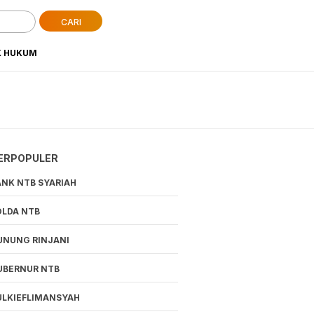
CARI
K HUKUM
ERPOPULER
ANK NTB SYARIAH
OLDA NTB
UNUNG RINJANI
UBERNUR NTB
ULKIEFLIMANSYAH