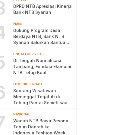
3
DPRD NTB Apresiasi Kinerja
Bank NTB Syariah
4
EKBIS
Dukung Program Desa
Berdaya NTB, Bank NTB
Syariah Salurkan Bantuan
Budidaya Ayam Petelur
5
UNCATEGORIZED
Di Tengah Normalisasi
Tambang, Fondasi Ekonomi
NTB Tetap Kuat
6
LOMBOK TENGAH
Seorang Wisatawan
Meninggal Terjatuh di
Tebing Pantai Semeti saat
Selfie
7
NASIONAL
Wagub NTB Bawa Pesona
Tenun Daerah ke
Indonesia Fashion Week