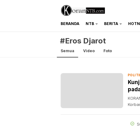
BERANDA
NTB
BERITA
HOTN
koranntb.com
#Eros Djarot
Semua
Video
Foto
POLITI
Kunj
pad
KORAN
Korba
S