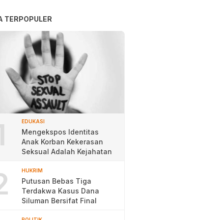
A TERPOPULER
1
EDUKASI
Mengekspos Identitas
Anak Korban Kekerasan
Seksual Adalah Kejahatan
2
HUKRIM
Putusan Bebas Tiga
Terdakwa Kasus Dana
Siluman Bersifat Final
POLITIK