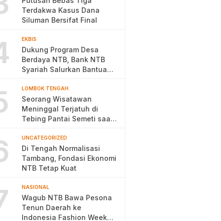
3
Putusan Bebas Tiga
Terdakwa Kasus Dana
Siluman Bersifat Final
4
EKBIS
Dukung Program Desa
Berdaya NTB, Bank NTB
Syariah Salurkan Bantuan
Budidaya Ayam Petelur
5
LOMBOK TENGAH
Seorang Wisatawan
Meninggal Terjatuh di
Tebing Pantai Semeti saat
Selfie
6
UNCATEGORIZED
Di Tengah Normalisasi
Tambang, Fondasi Ekonomi
NTB Tetap Kuat
7
NASIONAL
Wagub NTB Bawa Pesona
Tenun Daerah ke
Indonesia Fashion Week