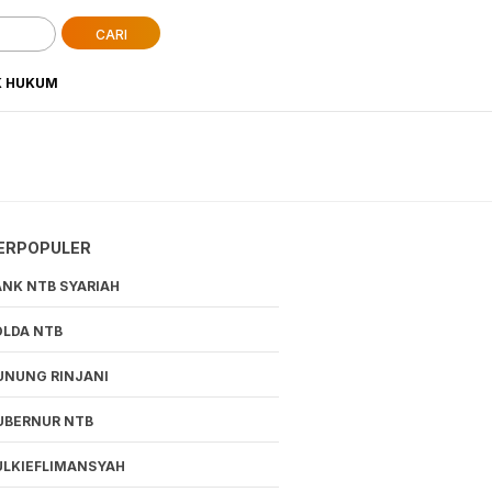
CARI
K HUKUM
ERPOPULER
ANK NTB SYARIAH
OLDA NTB
UNUNG RINJANI
UBERNUR NTB
ULKIEFLIMANSYAH