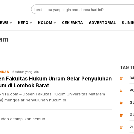
EWS
KEPO
KOLOM
CEK FAKTA
ADVERTORIAL
KLINI
ram
TAG T
6 tahun yang lalu
DIKAN
n Fakultas Hukum Unram Gelar Penyuluhan
#
B
m di Lombok Barat
#
P
NTB.com – Dosen Fakultas Hukum Universitas Mataram
m) menggelar penyuluhan hukum di
#
G
#
G
udah ditampilkan semua
#
Z