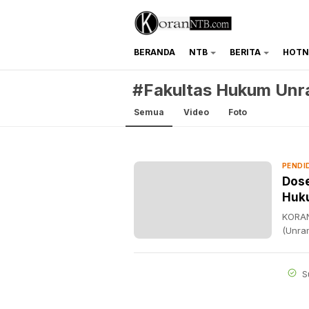
BERANDA
NTB
BERITA
HOTN
koranntb.com
#Fakultas Hukum Un
Semua
Video
Foto
PENDI
Dose
Huku
KORAN
(Unra
S