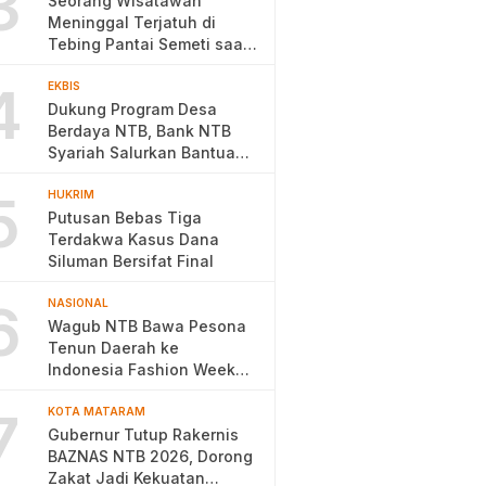
3
Seorang Wisatawan
Meninggal Terjatuh di
Tebing Pantai Semeti saat
Selfie
4
EKBIS
Dukung Program Desa
Berdaya NTB, Bank NTB
Syariah Salurkan Bantuan
Budidaya Ayam Petelur
5
HUKRIM
Putusan Bebas Tiga
Terdakwa Kasus Dana
Siluman Bersifat Final
6
NASIONAL
Wagub NTB Bawa Pesona
Tenun Daerah ke
Indonesia Fashion Week
2026
7
KOTA MATARAM
Gubernur Tutup Rakernis
BAZNAS NTB 2026, Dorong
Zakat Jadi Kekuatan