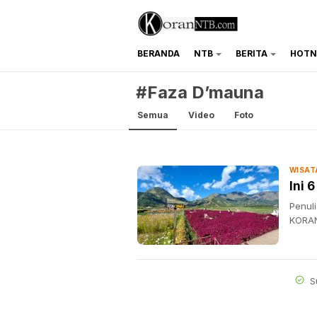
BERANDA
NTB
BERITA
HOTN
koranntb.com
#Faza D’mauna
Semua
Video
Foto
WISAT
Ini 
Penul
KORAN
S