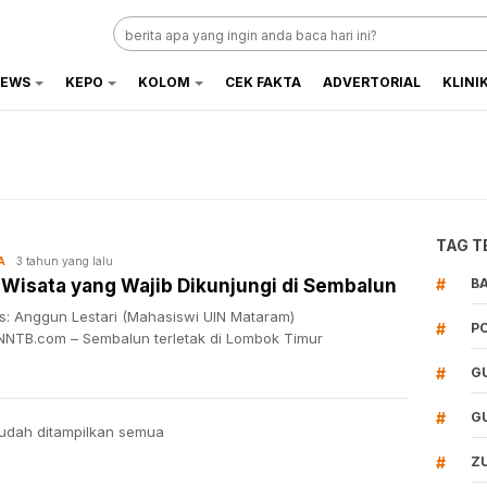
EWS
KEPO
KOLOM
CEK FAKTA
ADVERTORIAL
KLINI
TAG T
3 tahun yang lalu
A
6 Wisata yang Wajib Dikunjungi di Sembalun
#
B
is: Anggun Lestari (Mahasiswi UIN Mataram)
#
P
NTB.com – Sembalun terletak di Lombok Timur
#
G
#
G
udah ditampilkan semua
#
Z