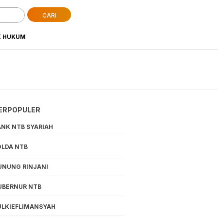
CARI
K HUKUM
ERPOPULER
ANK NTB SYARIAH
OLDA NTB
UNUNG RINJANI
UBERNUR NTB
ULKIEFLIMANSYAH