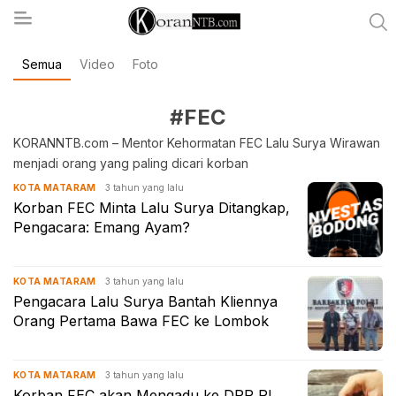
Semua
Video
Foto
koranntb.com
#FEC
KORANNTB.com – Mentor Kehormatan FEC Lalu Surya Wirawan
menjadi orang yang paling dicari korban
3 tahun yang lalu
KOTA MATARAM
Korban FEC Minta Lalu Surya Ditangkap,
Pengacara: Emang Ayam?
3 tahun yang lalu
KOTA MATARAM
Pengacara Lalu Surya Bantah Kliennya
Orang Pertama Bawa FEC ke Lombok
3 tahun yang lalu
KOTA MATARAM
Korban FEC akan Mengadu ke DPR RI