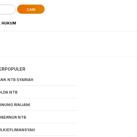
CARI
K HUKUM
ERPOPULER
ANK NTB SYARIAH
OLDA NTB
UNUNG RINJANI
UBERNUR NTB
ULKIEFLIMANSYAH