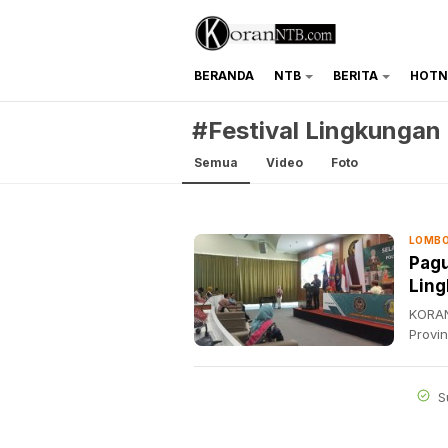
BERANDA
NTB
BERITA
HOTN
koranntb.com
#Festival Lingkungan
Semua
Video
Foto
LOMBO
Pagu
Lin
KORAN
Provi
S