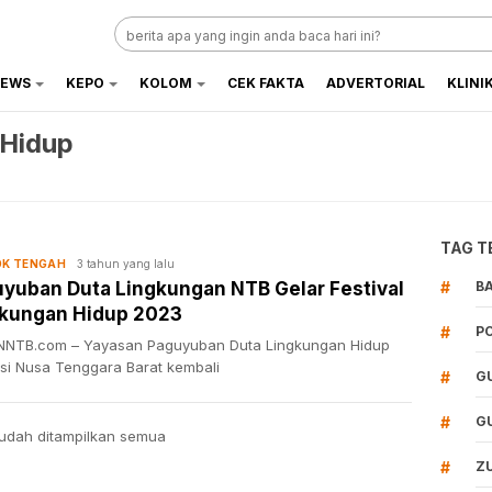
EWS
KEPO
KOLOM
CEK FAKTA
ADVERTORIAL
KLINI
 Hidup
TAG T
3 tahun yang lalu
K TENGAH
yuban Duta Lingkungan NTB Gelar Festival
#
B
gkungan Hidup 2023
#
P
NTB.com – Yayasan Paguyuban Duta Lingkungan Hidup
nsi Nusa Tenggara Barat kembali
#
G
#
G
udah ditampilkan semua
#
Z