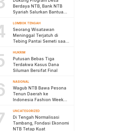
3
Dukung Program Desa
Berdaya NTB, Bank NTB
Syariah Salurkan Bantuan
Budidaya Ayam Petelur
4
LOMBOK TENGAH
Seorang Wisatawan
Meninggal Terjatuh di
Tebing Pantai Semeti saat
Selfie
5
HUKRIM
Putusan Bebas Tiga
Terdakwa Kasus Dana
Siluman Bersifat Final
6
NASIONAL
Wagub NTB Bawa Pesona
Tenun Daerah ke
Indonesia Fashion Week
2026
7
UNCATEGORIZED
Di Tengah Normalisasi
Tambang, Fondasi Ekonomi
NTB Tetap Kuat