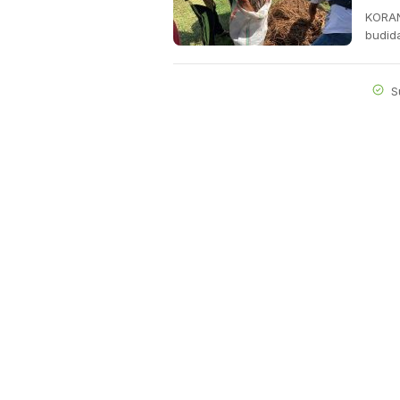
KORAN
budida
S