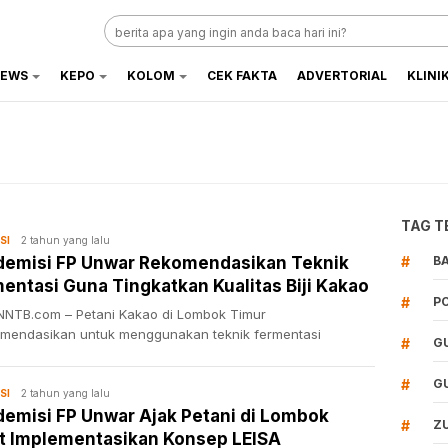
EWS
KEPO
KOLOM
CEK FAKTA
ADVERTORIAL
KLINI
TAG T
2 tahun yang lalu
SI
emisi FP Unwar Rekomendasikan Teknik
#
B
entasi Guna Tingkatkan Kualitas Biji Kakao
#
P
NTB.com – Petani Kakao di Lombok Timur
omendasikan untuk menggunakan teknik fermentasi
#
G
#
G
2 tahun yang lalu
SI
emisi FP Unwar Ajak Petani di Lombok
#
Z
t Implementasikan Konsep LEISA