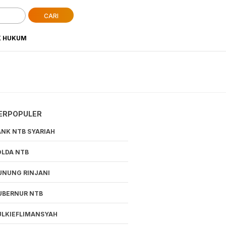
CARI
K HUKUM
ERPOPULER
ANK NTB SYARIAH
OLDA NTB
UNUNG RINJANI
UBERNUR NTB
ULKIEFLIMANSYAH