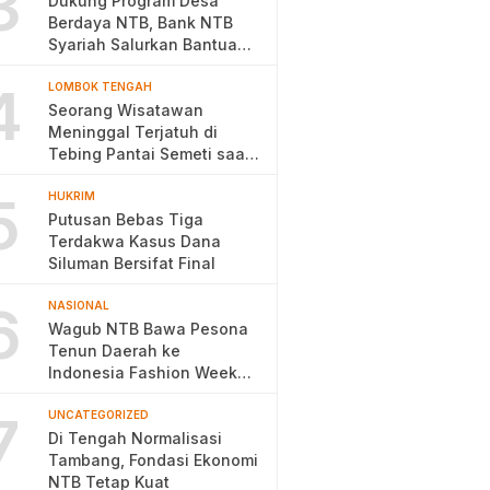
3
Dukung Program Desa
Berdaya NTB, Bank NTB
Syariah Salurkan Bantuan
Budidaya Ayam Petelur
4
LOMBOK TENGAH
Seorang Wisatawan
Meninggal Terjatuh di
Tebing Pantai Semeti saat
Selfie
5
HUKRIM
Putusan Bebas Tiga
Terdakwa Kasus Dana
Siluman Bersifat Final
6
NASIONAL
Wagub NTB Bawa Pesona
Tenun Daerah ke
Indonesia Fashion Week
2026
7
UNCATEGORIZED
Di Tengah Normalisasi
Tambang, Fondasi Ekonomi
NTB Tetap Kuat