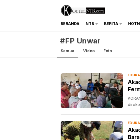
BERANDA
NTB
BERITA
HOTN
koranntb.com
#FP Unwar
Semua
Video
Foto
EDUKA
Akad
Ferm
KORAN
direk
EDUKA
Akad
Bara