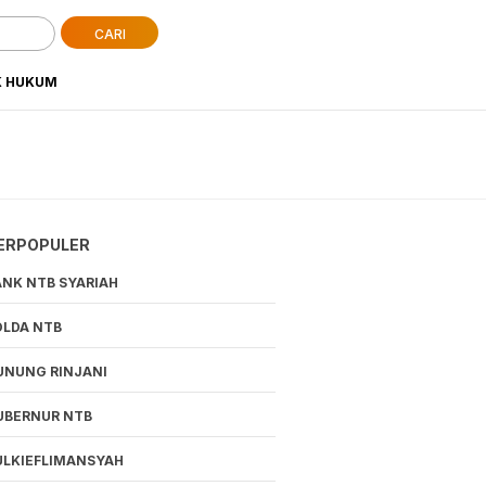
CARI
K HUKUM
ERPOPULER
ANK NTB SYARIAH
OLDA NTB
UNUNG RINJANI
UBERNUR NTB
ULKIEFLIMANSYAH