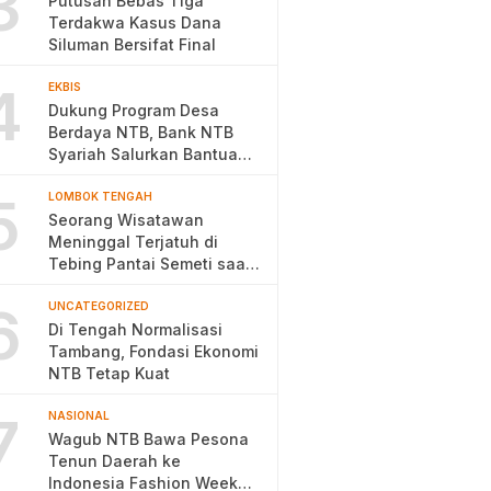
3
Putusan Bebas Tiga
Terdakwa Kasus Dana
Siluman Bersifat Final
4
EKBIS
Dukung Program Desa
Berdaya NTB, Bank NTB
Syariah Salurkan Bantuan
Budidaya Ayam Petelur
5
LOMBOK TENGAH
Seorang Wisatawan
Meninggal Terjatuh di
Tebing Pantai Semeti saat
Selfie
6
UNCATEGORIZED
Di Tengah Normalisasi
Tambang, Fondasi Ekonomi
NTB Tetap Kuat
7
NASIONAL
Wagub NTB Bawa Pesona
Tenun Daerah ke
Indonesia Fashion Week