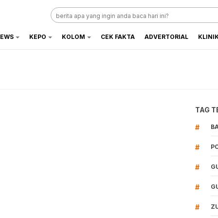
EWS
KEPO
KOLOM
CEK FAKTA
ADVERTORIAL
KLINI
TAG T
#
B
#
P
#
G
#
G
#
Z