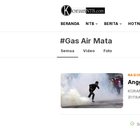
BERANDA
NTB
BERITA
HOTN
koranntb.com
#Gas Air Mata
Semua
Video
Foto
NASIO
Angg
KORAN
(FITR
S