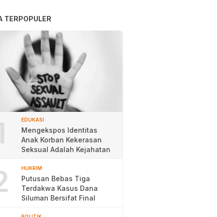
A TERPOPULER
1
EDUKASI
Mengekspos Identitas
Anak Korban Kekerasan
Seksual Adalah Kejahatan
2
HUKRIM
Putusan Bebas Tiga
Terdakwa Kasus Dana
Siluman Bersifat Final
POLITIK