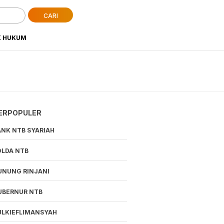
CARI
K HUKUM
ERPOPULER
ANK NTB SYARIAH
OLDA NTB
UNUNG RINJANI
UBERNUR NTB
ULKIEFLIMANSYAH