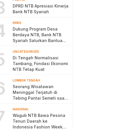
3
DPRD NTB Apresiasi Kinerja
Bank NTB Syariah
4
EKBIS
Dukung Program Desa
Berdaya NTB, Bank NTB
Syariah Salurkan Bantuan
Budidaya Ayam Petelur
5
UNCATEGORIZED
Di Tengah Normalisasi
Tambang, Fondasi Ekonomi
NTB Tetap Kuat
6
LOMBOK TENGAH
Seorang Wisatawan
Meninggal Terjatuh di
Tebing Pantai Semeti saat
Selfie
7
NASIONAL
Wagub NTB Bawa Pesona
Tenun Daerah ke
Indonesia Fashion Week