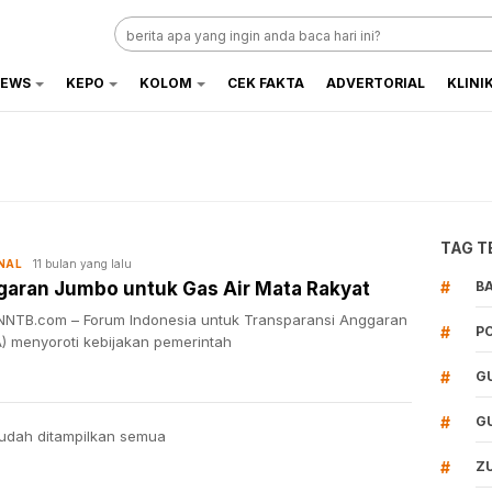
EWS
KEPO
KOLOM
CEK FAKTA
ADVERTORIAL
KLINI
TAG T
11 bulan yang lalu
NAL
aran Jumbo untuk Gas Air Mata Rakyat
#
B
NTB.com – Forum Indonesia untuk Transparansi Anggaran
#
P
A) menyoroti kebijakan pemerintah
#
G
#
G
udah ditampilkan semua
#
Z