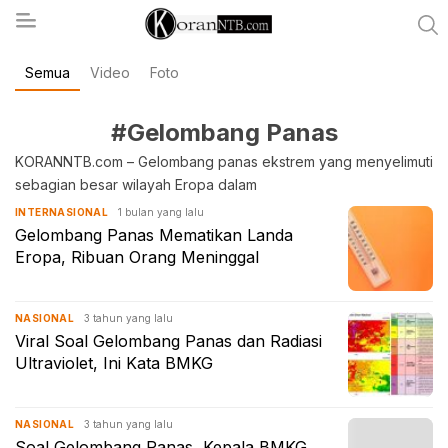
Semua
Video
Foto
koranntb.com
#Gelombang Panas
KORANNTB.com – Gelombang panas ekstrem yang menyelimuti
sebagian besar wilayah Eropa dalam
1 bulan yang lalu
INTERNASIONAL
Gelombang Panas Mematikan Landa
Eropa, Ribuan Orang Meninggal
3 tahun yang lalu
NASIONAL
Viral Soal Gelombang Panas dan Radiasi
Ultraviolet, Ini Kata BMKG
3 tahun yang lalu
NASIONAL
Soal Gelombang Panas, Kepala BMKG